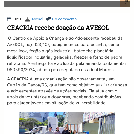
v
i
g
a
10:18
Avesol
No comments
t
CEACRIA recebe doação da AVESOL
i
o
O Centro de Apoio a Criança e ao Adolescente
recebeu da
n
AVESOL, hoje (23/10), equipamentos para cozinha, como
mesa inox, fogão a gás industrial, batedeira planetária,
liquidificador industrial, geladeira, freezer e forno de pedra
refratária. A entrega foi viabilizada pela emenda parlamentar
960590/2024, obtida pelo deputado estadual Marcon.
A CEACRIA é uma organização não governamental, em
Capão da Canoa/RS, que tem como objetivo auxiliar crianças
e adolescentes através de ações sociais. Ela atua com o
apoio de voluntários e doadores, recebendo contribuições
para ajudar jovens em situação de vulnerabilidade.