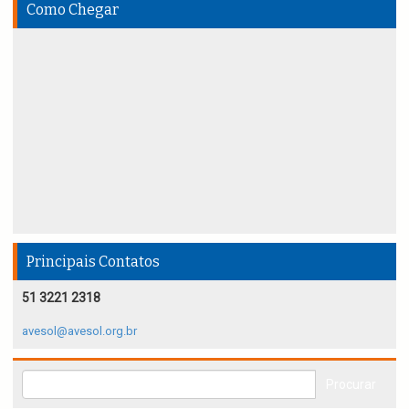
Como Chegar
Principais Contatos
51 3221 2318
avesol@avesol.org.br