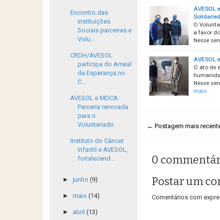
AVESOL e 
Encontro das
Solidarie
Instituições
O Volunta
Sociais parceiras e
a favor d
Volu...
Nesse sen
CRDH/AVESOL
AVESOL e 
participa do Arraial
O ato de 
da Esperança no
humanidade
C...
Nesse sen
mais
AVESOL e MDCA:
Parceria renovada
para o
Voluntariado
← Postagem mais recent
Instituto do Câncer
Infantil e AVESOL,
0 commentár
fortalecend...
Postar um co
►
junho
(9)
►
maio
(14)
Comentários com expres
►
abril
(13)