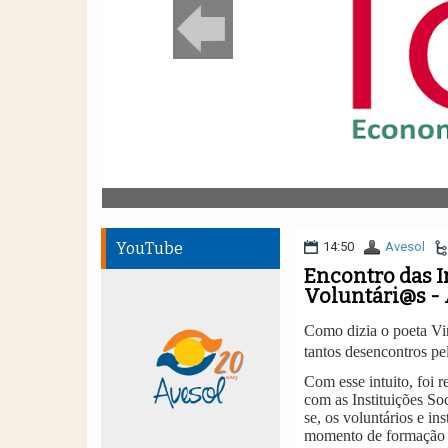
YouTube
14:50
Avesol
Encontro das In
Voluntári@s -
Como dizia o poeta Vin
tantos desencontros pe
Com esse intuito, foi
com as Instituições So
se, os voluntários e i
momento de formação e