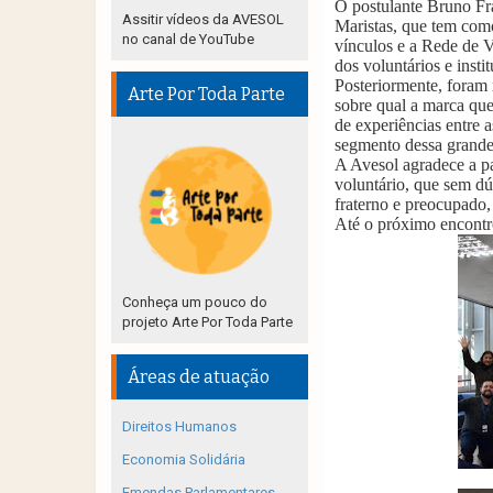
O postulante Bruno Fr
Assitir vídeos da AVESOL
Maristas, que tem como
no canal de YouTube
vínculos e a Rede de V
dos voluntários e insti
Posteriormente, foram
Arte Por Toda Parte
sobre qual a marca qu
de experiências entre a
segmento dessa grande 
A Avesol agradece a pa
voluntário, que sem dú
fraterno e preocupado,
Até o próximo encontr
Conheça um pouco do
projeto Arte Por Toda Parte
Áreas de atuação
Direitos Humanos
Economia Solidária
Emendas Parlamentares