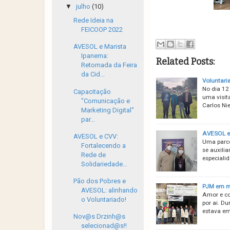
▼
julho
(10)
Rede Ideia na
FEICOOP 2022
AVESOL e Marista
Ipanema:
Related Posts:
Retomada da Feira
da Cid...
Voluntari
No dia 12
Capacitação
uma visit
"Comunicação e
Carlos Nie
Marketing Digital"
par...
AVESOL e 
AVESOL e CVV:
Uma parce
Fortalecendo a
se auxili
Rede de
especiali
Solidariedade...
Pão dos Pobres e
PJM em mi
AVESOL: alinhando
Amor e co
o Voluntariado!
por ai. D
estava em
Nov@s Drzinh@s
selecionad@s!!