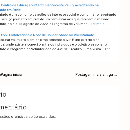
Centro de Educação Infantil São Vicente Paulo, acreditando na
dade em Rede!
riado é um conjunto de ações de interesse social e comunitário revertendo
o serviço prestado em prol de um bem-estar aos que recebem o mesmo.
tido, no dia 15 agosto de 2022, o Programa de Voluntari…
Ler mais
CVV: Fortalecendo a Rede de Solidariedade no Voluntariado
escutar vai muito além de simplesmente ouvir. É um exercício de
, onde existe a conexão entre os indivíduos e o coletivo se constrói.
tido o Programa de Voluntariado da AVESOL realizou uma visita …
Ler
e
Página inicial
Postagem mais antiga →
io:
mentário
sões ofensivas serão excluídos.