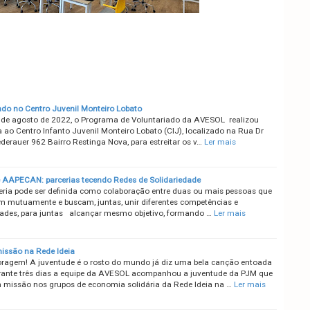
ado no Centro Juvenil Monteiro Lobato
 de agosto de 2022, o Programa de Voluntariado da AVESOL realizou
a ao Centro Infanto Juvenil Monteiro Lobato (CIJ), localizado na Rua Dr
derauer 962 Bairro Restinga Nova, para estreitar os v…
Ler mais
AAPECAN: parcerias tecendo Redes de Solidariedade
ria pode ser definida como colaboração entre duas ou mais pessoas que
am mutuamente e buscam, juntas, unir diferentes competências e
dades, para juntas alcançar mesmo objetivo, formando …
Ler mais
ssão na Rede Ideia
ragem! A juventude é o rosto do mundo já diz uma bela canção entoada
urante três dias a equipe da AVESOL acompanhou a juventude da PJM que
 missão nos grupos de economia solidária da Rede Ideia na …
Ler mais