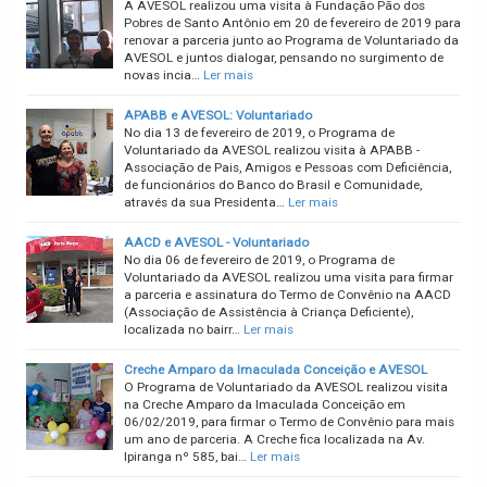
A AVESOL realizou uma visita à Fundação Pão dos
Pobres de Santo Antônio em 20 de fevereiro de 2019 para
renovar a parceria junto ao Programa de Voluntariado da
AVESOL e juntos dialogar, pensando no surgimento de
novas incia…
Ler mais
APABB e AVESOL: Voluntariado
No dia 13 de fevereiro de 2019, o Programa de
Voluntariado da AVESOL realizou visita à APABB -
Associação de Pais, Amigos e Pessoas com Deficiência,
de funcionários do Banco do Brasil e Comunidade,
através da sua Presidenta…
Ler mais
AACD e AVESOL - Voluntariado
No dia 06 de fevereiro de 2019, o Programa de
Voluntariado da AVESOL realizou uma visita para firmar
a parceria e assinatura do Termo de Convênio na AACD
(Associação de Assistência à Criança Deficiente),
localizada no bairr…
Ler mais
Creche Amparo da Imaculada Conceição e AVESOL
O Programa de Voluntariado da AVESOL realizou visita
na Creche Amparo da Imaculada Conceição em
06/02/2019, para firmar o Termo de Convênio para mais
um ano de parceria. A Creche fica localizada na Av.
Ipiranga nº 585, bai…
Ler mais