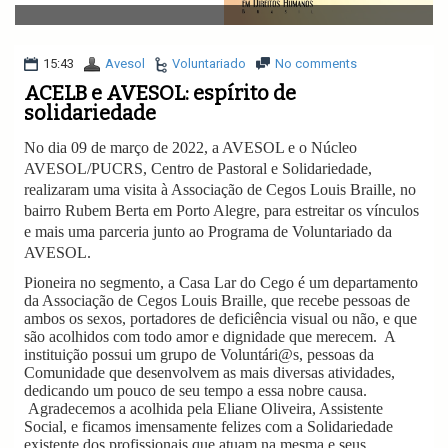
v
i
g
a
15:43
Avesol
Voluntariado
No comments
t
ACELB e AVESOL: espírito de
i
solidariedade
o
n
No dia 09 de março de 2022, a AVESOL e o Núcleo
AVESOL/PUCRS, Centro de Pastoral e Solidariedade,
realizaram uma visita à Associação de Cegos Louis Braille, no
bairro Rubem Berta em Porto Alegre, para estreitar os vínculos
e mais uma parceria junto ao Programa de Voluntariado da
AVESOL.
Pioneira no segmento, a Casa Lar do Cego é um departamento
da Associação de Cegos Louis Braille, que recebe pessoas de
ambos os sexos, portadores de deficiência visual ou não, e que
são acolhidos com todo amor e dignidade que merecem. A
instituição possui um grupo de Voluntári@s, pessoas da
Comunidade que desenvolvem as mais diversas atividades,
dedicando um pouco de seu tempo a essa nobre causa.
Agradecemos a acolhida pela Eliane Oliveira, Assistente
Social, e ficamos imensamente felizes com a Solidariedade
existente dos profissionais que atuam na mesma e seus