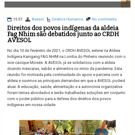
v
i
g
a
15:57
Avesol
Direitos Humanos
No comments
t
Direitos dos povos indígenas da aldeia
i
Fag Nhim são debatidos junto ao CRDH
o
AVESOL
n
No dia 10 de fevereiro de 2021, o CRDH AVESOL esteve na Aldeia
Indígena Kaingang FAG NHIM na Lomba do Pinheiro reunindo com o
vice cacique Moisés. A AVESOL já se solidarizou com a aldeia
doando máscaras, sabão e alimentos no início da pandemia. Esta
reunião foi motivada pela continuidade do apoio e parceria com a
aldeia e ouvimos as principais demandas em que a AVESOL poderá
atuar. A educação, saúde, alimentação e a autonomia organizativa
foram temas abordados e serão trabalhadas soluções em conjunto
com o poder público para a defesa dos direitos dos povos
indígenas em nossa cidade.