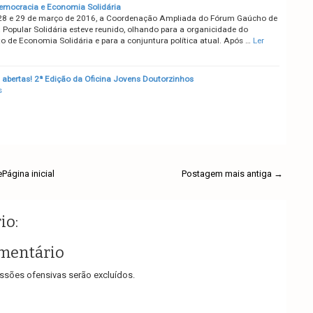
emocracia e Economia Solidária
28 e 29 de março de 2016, a Coordenação Ampliada do Fórum Gaúcho de
Popular Solidária esteve reunido, olhando para a organicidade do
 de Economia Solidária e para a conjuntura política atual. Após …
Ler
s abertas! 2ª Edição da Oficina Jovens Doutorzinhos
s
e
Página inicial
Postagem mais antiga →
io:
mentário
sões ofensivas serão excluídos.