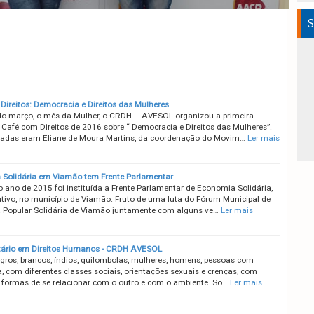
S
Direitos: Democracia e Direitos das Mulheres
do março, o mês da Mulher, o CRDH – AVESOL organizou a primeira
 Café com Direitos de 2016 sobre “ Democracia e Direitos das Mulheres”.
adas eram Eliane de Moura Martins, da coordenação do Movim…
Ler mais
Solidária em Viamão tem Frente Parlamentar
o ano de 2015 foi instituída a Frente Parlamentar de Economia Solidária,
utivo, no município de Viamão. Fruto de uma luta do Fórum Municipal de
Popular Solidária de Viamão juntamente com alguns ve…
Ler mais
tário em Direitos Humanos - CRDH AVESOL
ros, brancos, índios, quilombolas, mulheres, homens, pessoas com
a, com diferentes classes sociais, orientações sexuais e crenças, com
s formas de se relacionar com o outro e com o ambiente. So…
Ler mais