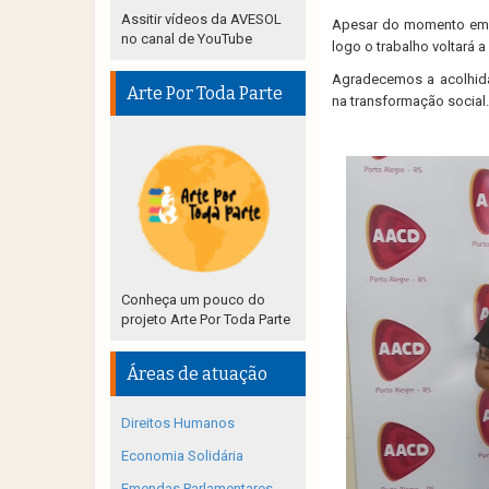
Assitir vídeos da AVESOL
Apesar do momento em q
no canal de YouTube
logo o trabalho voltará a
Agradecemos a acolhida 
Arte Por Toda Parte
na transformação social.
Conheça um pouco do
projeto Arte Por Toda Parte
Áreas de atuação
Direitos Humanos
Economia Solidária
Emendas Parlamentares