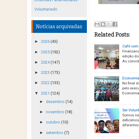
Voluntariado
Notícias arquivadas
Related Posts:
►
2026
(45)
Café com 
Finalizan
►
2025
(192)
edição do
As convid
►
2024
(147)
►
2023
(173)
Economia 
►
2022
(133)
No final d
pelo exec
▼
2021
(124)
Economia 
►
dezembro
(14)
Ser Volun
►
novembro
(18)
Somos neg
deficiênci
►
outubro
(10)
diferente
►
setembro
(7)