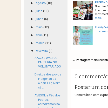
FGEPS - D
►
agosto
(10)
Nos dias 
Economia 
►
julho
(11)
movimento
mais
►
junho
(6)
►
maio
(12)
Inscriçõe
…
Ler mai
►
abril
(11)
►
março
(11)
▼
fevereiro
(3)
AACD E AVESOL:
← Postagem mais recent
PARCERIA NO
VOLUNTARIADO
Direitos dos povos
0 commentár
indígenas da
aldeia Fag Nhim
Postar um co
sã...
Comentários com expres
AVESOL e Pão dos
Pobres:
acreditamos na