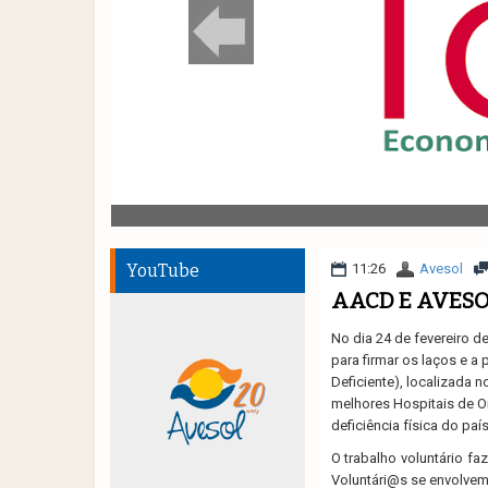
YouTube
11:26
Avesol
AACD E AVESO
No dia 24 de fevereiro d
para firmar os laços e a
Deficiente), localizada n
melhores Hospitais de O
deficiência física do país
O trabalho voluntário fa
Voluntári@s se envolve