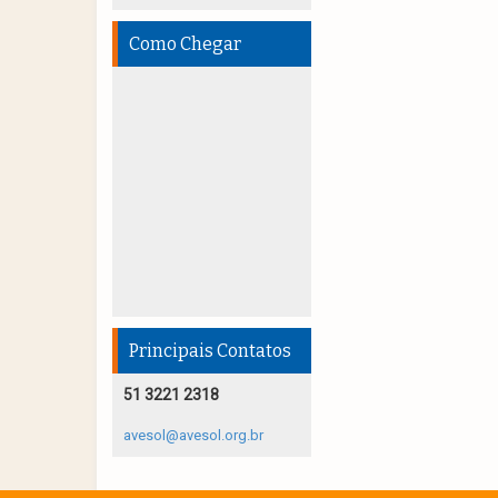
Como Chegar
Principais Contatos
51 3221 2318
avesol@avesol.org.br