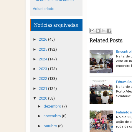
Voluntariado
Notícias arquivadas
►
2026
(45)
Related Posts:
►
2025
(192)
Encontro 
Na tarde 
►
2024
(147)
com 30 in
encontro 
►
2023
(173)
►
2022
(133)
Fórum Soc
Na tarde 
►
2021
(124)
Porto Ale
Solidária
▼
2020
(58)
►
dezembro
(7)
Falando s
►
novembro
(8)
No dia 20
ação de c
►
outubro
(6)
roda de c