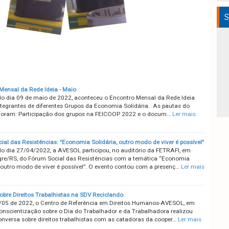
S
Mensal da Rede Ideia - Maio
do dia 09 de maio de 2022, aconteceu o Encontro Mensal da Rede Ideia
tegrantes de diferentes Grupos da Economia Solidária. As pautas do
foram: Participação dos grupos na FEICOOP 2022 e o docum…
Ler mais
ial das Resistências: "Economia Solidária, outro modo de viver é possível"
do dia 27/04/2022, a AVESOL participou, no auditório da FETRAFI, em
gre/RS, do Fórum Social das Resistências com a temática “Economia
: outro modo de viver é possível”. O evento contou com a presenç…
Ler mais
obre Direitos Trabalhistas na SDV Reciclando
/05 de 2022, o Centro de Referência em Direitos Humanos-AVESOL, em
onscientização sobre o Dia do Trabalhador e da Trabalhadora realizou
onversa sobre direitos trabalhistas com as catadoras da cooper…
Ler mais