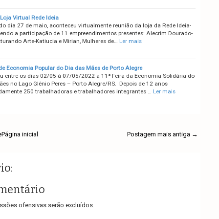
Loja Virtual Rede Ideia
do dia 27 de maio, aconteceu virtualmente reunião da loja da Rede Ideia-
endo a participação de 11 empreendimentos presentes: Alecrim Dourado-
sturando Arte-Katiucia e Mirian, Mulheres de…
Ler mais
 de Economia Popular do Dia das Mães de Porto Alegre
 entre os dias 02/05 à 07/05/2022 a 11ª Feira da Economia Solidária do
ães no Lago Glênio Peres – Porto Alegre/RS. Depois de 12 anos
amente 250 trabalhadoras e trabalhadores integrantes …
Ler mais
e
Página inicial
Postagem mais antiga →
io:
mentário
sões ofensivas serão excluídos.