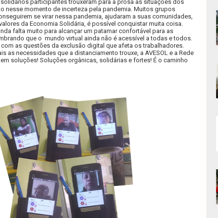
olidários participantes trouxeram para a prosa as situações dos
po nesse momento de incerteza pela pandemia. Muitos grupos
conseguirem se virar nessa pandemia, ajudaram a suas comunidades,
lores da Economia Solidária, é possível conquistar muita coisa.
Ainda falta muito para alcançar um patamar confortável para as
lembrando que o
mundo virtual ainda não é acessível a todas e todos.
 com as questões da exclusão digital que afeta os trabalhadores.
s as necessidades que a distanciamento trouxe, a AVESOL e a Rede
em soluções! Soluções orgânicas, solidárias e fortes! É o caminho