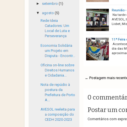
►
setembro
(1)
Reunião - 
▼
agosto
(5)
Na tarde 
AVESOL, t
Rede Ideia
Lisbet, Mi
Catadores: Um
Local de Luta e
Perseverança
11ª Feira
Aconteceu
Economia Solidária
dia das M
um Projeto em
aproximad
Disputa - Encontr...
Oficina on-line sobre
Direitos Humanos
e Cidadania...
← Postagem mais recent
Nota de repúdio à
postura da
Prefeitura de Porto
0 commentár
A...
Postar um co
AVESOL reeleita para
a composição do
Comentários com expres
CEDH 2020-2023