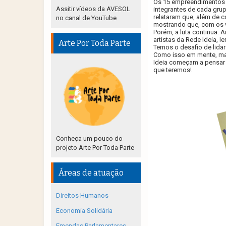
Os 15 empreendimentos s
Assitir vídeos da AVESOL
integrantes de cada gru
relataram que, além de 
no canal de YouTube
mostrando que, com os va
Porém, a luta continua. 
artistas da Rede Ideia, 
Arte Por Toda Parte
Temos o desafio de lidar
Como isso em mente, mai
Ideia começam a pensar 
que teremos!
Conheça um pouco do
projeto Arte Por Toda Parte
Áreas de atuação
Direitos Humanos
Economia Solidária
Emendas Parlamentares