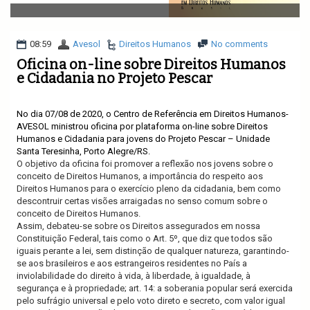
v
i
g
a
08:59
Avesol
Direitos Humanos
No comments
t
Oficina on-line sobre Direitos Humanos
i
e Cidadania no Projeto Pescar
o
n
No dia 07/08 de 2020, o Centro de Referência em Direitos Humanos-
AVESOL ministrou oficina por plataforma on-line sobre Direitos
Humanos e Cidadania para jovens do Projeto Pescar – Unidade
Santa Teresinha, Porto Alegre/RS.
O objetivo da oficina foi promover a reflexão nos jovens sobre o
conceito de Direitos Humanos, a importância do respeito aos
Direitos Humanos para o exercício pleno da cidadania, bem como
descontruir certas visões arraigadas no senso comum sobre o
conceito de Direitos Humanos.
Assim, debateu-se sobre os Direitos assegurados em nossa
Constituição Federal, tais como o
Art. 5º, que diz que todos são
iguais perante a lei, sem distinção de qualquer natureza, garantindo-
se aos brasileiros e aos estrangeiros residentes no País a
inviolabilidade do direito à vida, à liberdade, à igualdade, à
segurança e à propriedade; art. 14: a soberania popular será exercida
pelo sufrágio universal e pelo voto direto e secreto, com valor igual