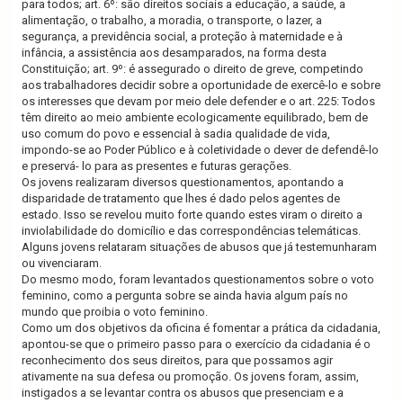
para todos; art. 6º: são direitos sociais a educação, a saúde, a
alimentação, o trabalho, a moradia, o transporte, o lazer, a
segurança, a previdência social, a proteção à maternidade e à
infância, a assistência aos desamparados, na forma desta
Constituição; a
rt. 9º: é assegurado o direito de greve, competindo
aos trabalhadores decidir sobre a oportunidade de exercê-lo e sobre
os interesses que devam por meio dele defender e o a
rt. 225: Todos
têm direito ao meio ambiente ecologicamente equilibrado, bem de
uso comum do povo e essencial à sadia qualidade de vida,
impondo-se ao Poder Público e à coletividade o dever de defendê-lo
e preservá- lo para as presentes e futuras gerações.
Os jovens realizaram diversos questionamentos, apontando a
disparidade de tratamento que lhes é dado pelos agentes de
estado. Isso se revelou muito forte quando estes viram o direito a
inviolabilidade do domicílio e das correspondências telemáticas.
Alguns jovens relataram situações de abusos que já testemunharam
ou vivenciaram.
Do mesmo modo, foram levantados questionamentos sobre o voto
feminino, como a pergunta sobre se ainda havia algum país no
mundo que proibia o voto feminino.
Como um dos objetivos da oficina é fomentar a prática da cidadania,
apontou-se que o primeiro passo para o exercício da cidadania é o
reconhecimento dos seus direitos, para que possamos agir
ativamente na sua defesa ou promoção. Os jovens foram, assim,
instigados a se levantar contra os abusos que presenciam e a