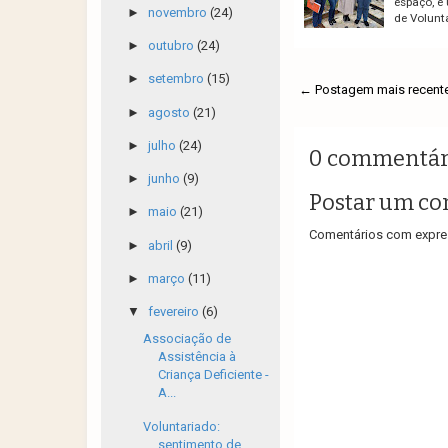
espaço, é
►
novembro
(24)
de Volunt
►
outubro
(24)
►
setembro
(15)
← Postagem mais recent
►
agosto
(21)
►
julho
(24)
0 commentár
►
junho
(9)
Postar um co
►
maio
(21)
Comentários com expres
►
abril
(9)
►
março
(11)
▼
fevereiro
(6)
Associação de
Assistência à
Criança Deficiente -
A...
Voluntariado:
sentimento de