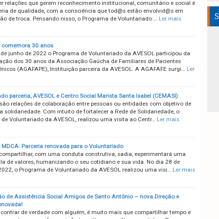
er relações que gerem reconhecimento institucional, comunitário e social é
ria de qualidade, com a consciência que tod@s estão envolvid@s em
S
ão de troca. Pensando nisso, o Programa de Voluntariado …
Ler mais
comemora 30 anos
 de junho de 2022 o Programa de Voluntariado da AVESOL participou da
ão dos 30 anos da Associação Gaúcha de Familiares de Pacientes
ênicos (AGAFAPE), Instituição parceira da AVESOL. A AGAFAFE surgi…
Ler
ndo parceria, AVESOL e Centro Social Marista Santa Isabel (CEMASI)
 são relações de colaboração entre pessoas ou entidades com objetivo de
 solidariedade. Com intuito de fortalecer a Rede de Solidariedade, o
de Voluntariado da AVESOL, realizou uma visita ao Centr…
Ler mais
MDCA: Parceria renovada para o Voluntariado
 compartilhar, com uma conduta construtiva, sadia, experimentará uma
la de valores, humanizando o seu cotidiano e sua vida. No dia 28 de
2022, o Programa de Voluntariado da AVESOL realizou uma visi…
Ler mais
o de Assistência Social Amigos de Santo Antônio – nova Direção e
renovada!
contrar de verdade com alguém, é muito mais que compartilhar tempo e