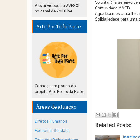
Voluntári@s se envolvem
Assitir vídeos da AVESOL
Comunidade
AACD.
no canal de YouTube
Agradecemos a acolhida 
Solidariedade para uma 
Arte Por Toda Parte
Conheça um pouco do
projeto Arte Por Toda Parte
Áreas de atuação
Direitos Humanos
Related Posts:
Economia Solidária
Instituto 
Emendas Parlamentares