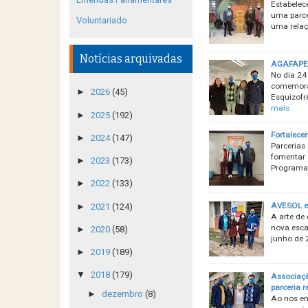
Estabelec
uma parce
Voluntariado
uma relaç
Notícias arquivadas
AGAFAPE 
No dia 24
comemoraç
►
2026
(45)
Esquizofr
mais
►
2025
(192)
Fortalece
►
2024
(147)
Parcerias
fomentar a
►
2023
(173)
Programa 
►
2022
(133)
AVESOL e 
►
2021
(124)
A arte de
nova esca
►
2020
(58)
junho de 
►
2019
(189)
▼
2018
(179)
Associaçã
parceria 
►
dezembro
(8)
Ao nos en