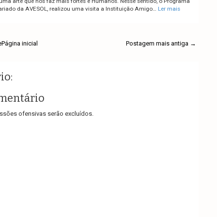
 uma arte que nos faz mais fortes e Humanos. Nesse sentido, o Programa
ariado da AVESOL, realizou uma visita a Instituição Amigo…
Ler mais
e
Página inicial
Postagem mais antiga →
io:
mentário
sões ofensivas serão excluídos.