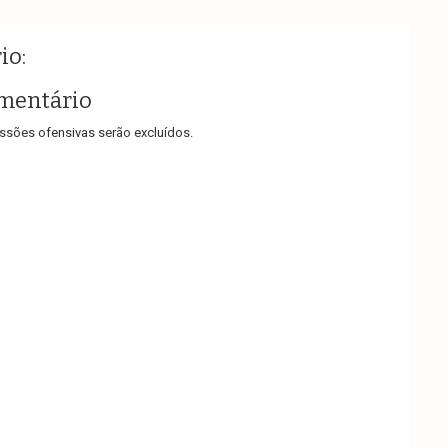
io:
mentário
sões ofensivas serão excluídos.