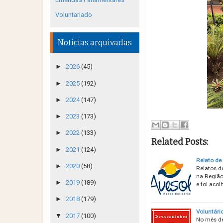
Voluntariado
Notícias arquivadas
►
2026
(45)
►
2025
(192)
►
2024
(147)
►
2023
(173)
►
2022
(133)
Related Posts:
►
2021
(124)
Relato de
►
2020
(58)
Relatos d
na Região
►
2019
(189)
e foi aco
►
2018
(179)
Voluntári
▼
2017
(100)
No mês de