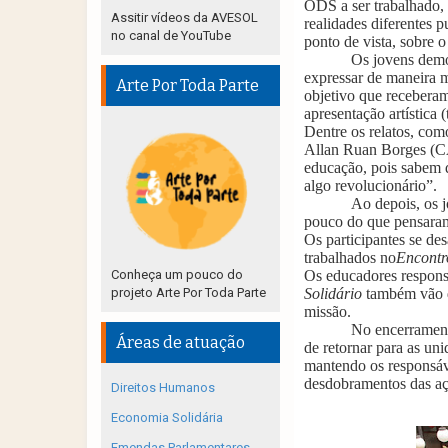
ODS a ser trabalhado, 
Assitir vídeos da AVESOL
realidades diferentes 
no canal de YouTube
ponto de vista, sobre 
Os jovens demo
expressar de maneira m
Arte Por Toda Parte
objetivo que recebera
apresentação artística (
Dentre os relatos, com
Allan Ruan Borges (CAJ
educação, pois sabem q
algo revolucionário”.
Ao depois, os 
pouco do que pensaram
Os participantes se de
trabalhados no
Encontr
Conheça um pouco do
Os educadores respon
projeto Arte Por Toda Parte
Solidário
também vão d
missão.
No encerramen
Áreas de atuação
de retornar para as uni
mantendo os responsáv
desdobramentos das aç
Direitos Humanos
Economia Solidária
Emendas Parlamentares