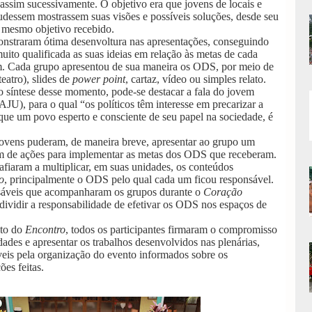
assim sucessivamente. O objetivo era que jovens de locais e
pudessem mostrassem suas visões e possíveis soluções, desde seu
o mesmo objetivo recebido.
nstraram ótima desenvoltura nas apresentações, conseguindo
uito qualificada as suas ideias em relação às metas de cada
m. Cada grupo apresentou de sua maneira os ODS, por meio de
teatro), slides de
power point
, cartaz, vídeo ou simples relato.
o síntese desse momento, pode-se destacar a fala do jovem
U), para o qual “os políticos têm interesse em precarizar a
ue um povo esperto e consciente de seu papel na sociedade, é
jovens puderam, de maneira breve, apresentar ao grupo um
 de ações para implementar as metas dos ODS que receberam.
safiaram a multiplicar, em suas unidades, os conteúdos
o
, principalmente o ODS pelo qual cada um ficou responsável.
sáveis que acompanharam os grupos durante o
Coração
ividir a responsabilidade de efetivar os ODS nos espaços de
to do
Encontro
, todos os participantes firmaram o compromisso
dades e apresentar os trabalhos desenvolvidos nas plenárias,
eis pela organização do evento informados sobre os
ões feitas.