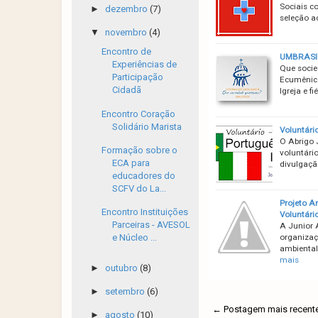
Sociais c
►
dezembro
(7)
seleção a
▼
novembro
(4)
Encontro de
UMBRASIL 
Experiências de
Que socie
Participação
Ecumênico
Cidadã
Igreja e 
Encontro Coração
Solidário Marista
Voluntári
O Abrigo 
Formação sobre o
voluntário
ECA para
divulgaçã
educadores do
SCFV do La...
Projeto A
Encontro Instituições
Voluntári
Parceiras - AVESOL
A Junior 
organizaç
e Núcleo ...
ambiental
mais
►
outubro
(8)
►
setembro
(6)
← Postagem mais recent
►
agosto
(10)