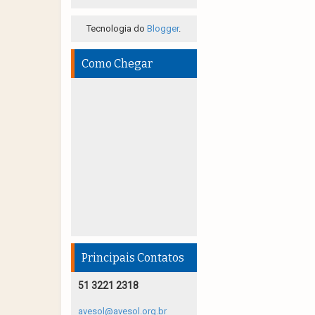
Tecnologia do
Blogger
.
Como Chegar
Principais Contatos
51 3221 2318
avesol@avesol.org.br