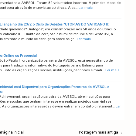
onveniados a AVESOL. Foram 82 voluntários inscritos. A primeira etapa de
conteceu através de entrevistas coletivas. A se…
Ler mais
lança no dia 23/2 o Ciclo de Debates “UTOPIAS DO VATICANO II:
dade queremos? Diálogos”, em comemoração aos 50 anos do Concílio
 Vaticano II Diante da corajosa e humilde renúncia de Bento XVI, a
fiéis em todo o mundo se debruçam sobre os gr…
Ler mais
os Online ou Presencial
João Paulo II, organização parceira da AVESOL, está necessitando de
s para traduzir o informativo do Português para o Italiano, para
o junto as organizações sociais, instituições, padrinhos e madr…
Ler mais
mbiental está Disponível para Organizações Parceiras da AVESOL e
os
Achievement, organização parceira da AVESOL, abre inscrições para
ões e escolas que tenham interesse em realizar projetos com ênfase
. As organizações interessadas devem entrar em contato diretament…
Ler
e
Página inicial
Postagem mais antiga →