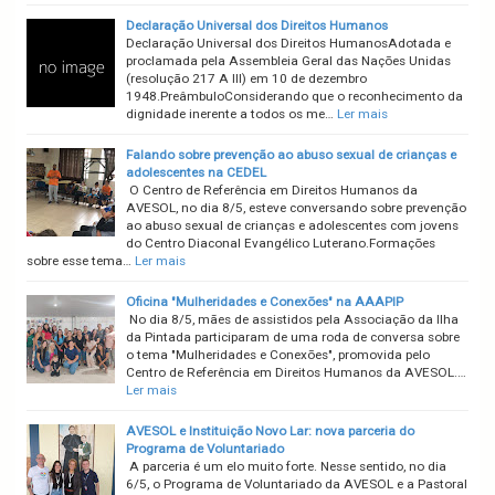
Declaração Universal dos Direitos Humanos
Declaração Universal dos Direitos HumanosAdotada e
proclamada pela Assembleia Geral das Nações Unidas
(resolução 217 A III) em 10 de dezembro
1948.PreâmbuloConsiderando que o reconhecimento da
dignidade inerente a todos os me…
Ler mais
Falando sobre prevenção ao abuso sexual de crianças e
adolescentes na CEDEL
O Centro de Referência em Direitos Humanos da
AVESOL, no dia 8/5, esteve conversando sobre prevenção
ao abuso sexual de crianças e adolescentes com jovens
do Centro Diaconal Evangélico Luterano.Formações
sobre esse tema…
Ler mais
Oficina "Mulheridades e Conexões" na AAAPIP
No dia 8/5, mães de assistidos pela Associação da Ilha
da Pintada participaram de uma roda de conversa sobre
o tema "Mulheridades e Conexões", promovida pelo
Centro de Referência em Direitos Humanos da AVESOL.…
Ler mais
AVESOL e Instituição Novo Lar: nova parceria do
Programa de Voluntariado
A parceria é um elo muito forte. Nesse sentido, no dia
6/5, o Programa de Voluntariado da AVESOL e a Pastoral