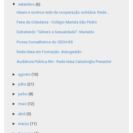
▼
setembro
(6)
Ideais e sonhos rede de cooperação solidária: Rede...
Feira da Cidadania - Colégio Marista São Pedro
Debatendo "Gênero e Sexualidade"- Murialdo
Posse Conselheiros do CEDH-RS
Rede Ideia em Formação: Autogestão
Audiência Pública NH - Rede Ideia Catador@s Presente!
►
agosto
(10)
►
julho
(21)
►
junho
(8)
►
maio
(12)
►
abril
(5)
►
março
(11)