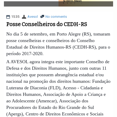
v
i
g
a
15:35
Avesol
No comments
t
Posse Conselheiros do CEDH-RS
i
o
No dia 5 de setembro, em Porto Alegre (RS), tomaram
n
posse conselheiras e conselheiros do Conselho
Estadual de Direitos Humanos-RS (CEDH-RS), para o
período 2017-2020.
A AVESOL agora integra este importante Conselho de
Defesa e dos Direitos Humanos, junto com outras 11
instituições que possuem abrangência estadual e/ou
nacional na promoção dos direitos humanos: Fundação
Luterana de Diaconia (FLD), Acesso - Cidadania e
Direitos Humanos, Associação de Apoio a Criança e
ao Adole
scente (Amencar), Associação dos
Procuradores do Estado do Rio Grande do Sul
(Apergs), Centro de Direitos Econômicos e Sociais