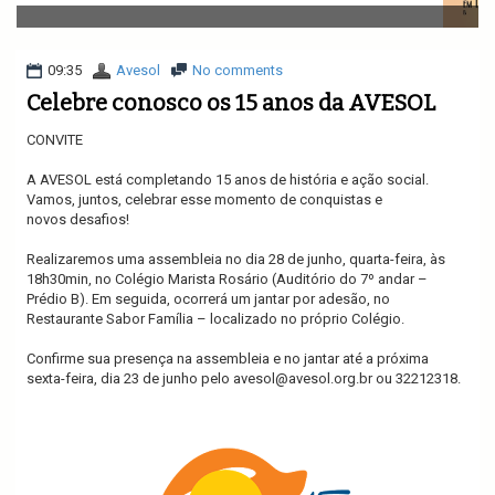
v
i
g
a
09:35
Avesol
No comments
t
Celebre conosco os 15 anos da AVESOL
i
o
CONVITE
n
A AVESOL está completando 15 anos de história e ação social.
Vamos, juntos, celebrar esse momento de conquistas e
novos desafios!
Realizaremos uma assembleia no dia 28 de junho, quarta-feira, às
18h30min, no Colégio Marista Rosário (Auditório do 7º andar –
Prédio B). Em seguida, ocorrerá um jantar por adesão, no
Restaurante Sabor Família – localizado no próprio Colégio.
Confirme sua presença na assembleia e no jantar até a próxima
sexta-feira, dia 23 de junho pelo
avesol@avesol.org.br
ou 32212318.