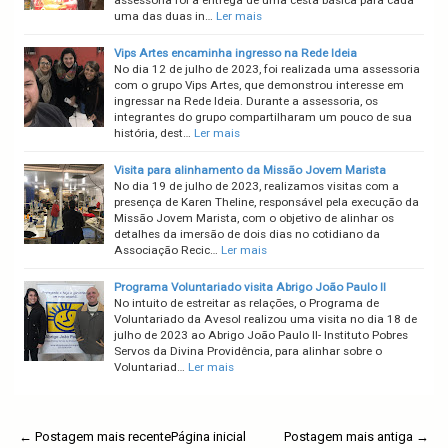
assessoria foi a entrega de uma cesta básica para cada
uma das duas in…
Ler mais
Vips Artes encaminha ingresso na Rede Ideia
No dia 12 de julho de 2023, foi realizada uma assessoria
com o grupo Vips Artes, que demonstrou interesse em
ingressar na Rede Ideia. Durante a assessoria, os
integrantes do grupo compartilharam um pouco de sua
história, dest…
Ler mais
Visita para alinhamento da Missão Jovem Marista
No dia 19 de julho de 2023, realizamos visitas com a
presença de Karen Theline, responsável pela execução da
Missão Jovem Marista, com o objetivo de alinhar os
detalhes da imersão de dois dias no cotidiano da
Associação Recic…
Ler mais
Programa Voluntariado visita Abrigo João Paulo II
No intuito de estreitar as relações, o Programa de
Voluntariado da Avesol realizou uma visita no dia 18 de
julho de 2023 ao Abrigo João Paulo II- Instituto Pobres
Servos da Divina Providência, para alinhar sobre o
Voluntariad…
Ler mais
← Postagem mais recente
Página inicial
Postagem mais antiga →