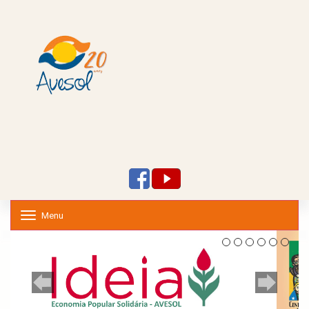
Menu
T
o
g
g
l
e
n
a