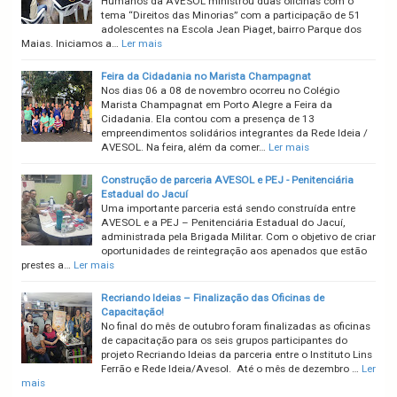
Humanos da AVESOL ministrou duas oficinas com o
tema “Direitos das Minorias” com a participação de 51
adolescentes na Escola Jean Piaget, bairro Parque dos
Maias. Iniciamos a…
Ler mais
Feira da Cidadania no Marista Champagnat
Nos dias 06 a 08 de novembro ocorreu no Colégio
Marista Champagnat em Porto Alegre a Feira da
Cidadania. Ela contou com a presença de 13
empreendimentos solidários integrantes da Rede Ideia /
AVESOL. Na feira, além da comer…
Ler mais
Construção de parceria AVESOL e PEJ - Penitenciária
Estadual do Jacuí
Uma importante parceria está sendo construída entre
AVESOL e a PEJ – Penitenciária Estadual do Jacuí,
administrada pela Brigada Militar. Com o objetivo de criar
oportunidades de reintegração aos apenados que estão
prestes a…
Ler mais
Recriando Ideias – Finalização das Oficinas de
Capacitação!
No final do mês de outubro foram finalizadas as oficinas
de capacitação para os seis grupos participantes do
projeto Recriando Ideias da parceria entre o Instituto Lins
Ferrão e Rede Ideia/Avesol. Até o mês de dezembro …
Ler
mais