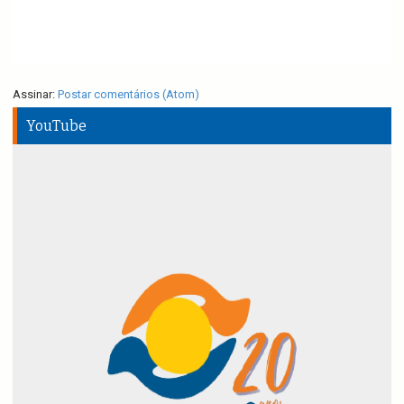
Assinar:
Postar comentários (Atom)
YouTube