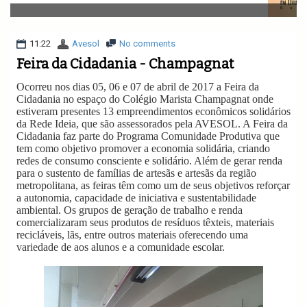
v
i
g
a
11:22
Avesol
No comments
t
Feira da Cidadania - Champagnat
i
o
Ocorreu nos dias 05, 06 e 07 de abril de 2017 a Feira da
n
Cidadania no espaço do Colégio Marista Champagnat onde
estiveram presentes 13 empreendimentos econômicos solidários
da Rede Ideia, que são assessorados pela AVESOL. A Feira da
Cidadania faz parte do Programa Comunidade Produtiva que
tem como objetivo promover a economia solidária, criando
redes de consumo consciente e solidário. Além de gerar renda
para o sustento de famílias de artesãs e artesãs da região
metropolitana, as feiras têm como um de seus objetivos reforçar
a autonomia, capacidade de iniciativa e sustentabilidade
ambiental. Os grupos de geração de trabalho e renda
comercializaram seus produtos de resíduos têxteis, materiais
recicláveis, lãs, entre outros materiais oferecendo uma
variedade de aos alunos e a comunidade escolar.