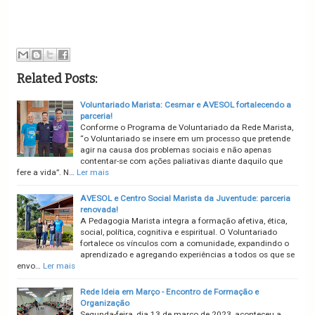
Related Posts:
Voluntariado Marista: Cesmar e AVESOL fortalecendo a
parceria!
Conforme o Programa de Voluntariado da Rede Marista,
“o Voluntariado se insere em um processo que pretende
agir na causa dos problemas sociais e não apenas
contentar-se com ações paliativas diante daquilo que
fere a vida”. N…
Ler mais
AVESOL e Centro Social Marista da Juventude: parceria
renovada!
A Pedagogia Marista integra a formação afetiva, ética,
social, política, cognitiva e espiritual. O Voluntariado
fortalece os vínculos com a comunidade, expandindo o
aprendizado e agregando experiências a todos os que se
envo…
Ler mais
Rede Ideia em Março - Encontro de Formação e
Organização
Segunda-feira, dia 13 de março de 2023, aconteceu a