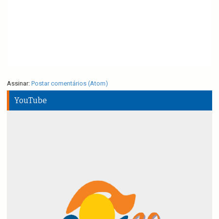
Assinar:
Postar comentários (Atom)
YouTube