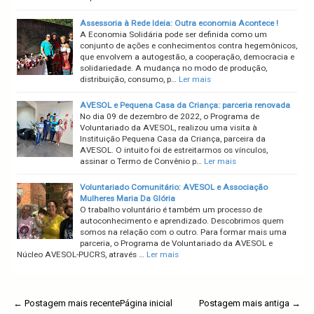
Assessoria à Rede Ideia: Outra economia Acontece !
A Economia Solidária pode ser definida como um
conjunto de ações e conhecimentos contra hegemônicos,
que envolvem a autogestão, a cooperação, democracia e
solidariedade. A mudança no modo de produção,
distribuição, consumo, p…
Ler mais
AVESOL e Pequena Casa da Criança: parceria renovada
No dia 09 de dezembro de 2022, o Programa de
Voluntariado da AVESOL, realizou uma visita à
Instituição Pequena Casa da Criança, parceira da
AVESOL. O intuito foi de estreitarmos os vínculos,
assinar o Termo de Convênio p…
Ler mais
Voluntariado Comunitário: AVESOL e Associação
Mulheres Maria Da Glória
O trabalho voluntário é também um processo de
autoconhecimento e aprendizado. Descobrimos quem
somos na relação com o outro. Para formar mais uma
parceria, o Programa de Voluntariado da AVESOL e
Núcleo AVESOL-PUCRS, através …
Ler mais
← Postagem mais recente
Página inicial
Postagem mais antiga →