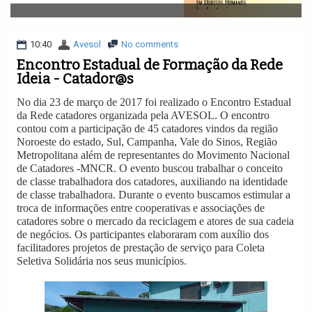
v
i
g
a
10:40
Avesol
No comments
t
Encontro Estadual de Formação da Rede
i
Ideia - Catador@s
o
n
No dia 23 de março de 2017 foi realizado o Encontro Estadual
da Rede catadores organizada pela AVESOL. O encontro
contou com a participação de 45 catadores vindos da região
Noroeste do estado, Sul, Campanha, Vale do Sinos, Região
Metropolitana além de representantes do Movimento Nacional
de Catadores -MNCR. O evento buscou trabalhar o conceito
de classe trabalhadora dos catadores, auxiliando na identidade
de classe trabalhadora. Durante o evento buscamos estimular a
troca de informações entre cooperativas e associações de
catadores sobre o mercado da reciclagem e atores de sua cadeia
de negócios. Os participantes elaboraram com auxílio dos
facilitadores projetos de prestação de serviço para Coleta
Seletiva Solidária nos seus municípios.