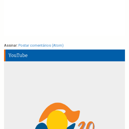
Assinar:
Postar comentários (Atom)
YouTube