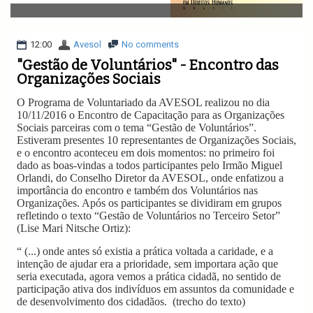
v
i
g
a
12:00
Avesol
No comments
t
"Gestão de Voluntários" - Encontro das
i
Organizações Sociais
o
n
O Programa de Voluntariado da AVESOL realizou no dia
10/11/2016 o Encontro de Capacitação para as Organizações
Sociais parceiras com o tema “Gestão de Voluntários”.
Estiveram presentes 10 representantes de Organizações Sociais,
e o encontro aconteceu em dois momentos: no primeiro foi
dado as boas-vindas a todos participantes pelo Irmão Miguel
Orlandi, do Conselho Diretor da AVESOL, onde enfatizou a
importância do encontro e também dos Voluntários nas
Organizações. Após os participantes se dividiram em grupos
refletindo o texto “Gestão de Voluntários no Terceiro Setor”
(Lise Mari Nitsche Ortiz):
“ (...) onde antes só existia a prática voltada a caridade, e a
intenção de ajudar era a prioridade, sem importara ação que
seria executada, agora vemos a prática cidadã, no sentido de
participação ativa dos indivíduos em assuntos da comunidade e
de desenvolvimento dos cidadãos. (trecho do texto)