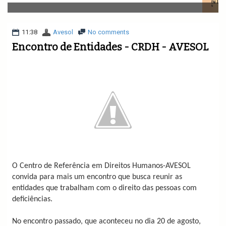
v
i
g
a
11:38
Avesol
No comments
t
Encontro de Entidades - CRDH - AVESOL
i
o
n
O Centro de Referência em Direitos Humanos-AVESOL
convida para mais um encontro que busca reunir as
entidades que trabalham com o direito das pessoas com
deficiências.
No encontro passado, que aconteceu no dia 20 de agosto,