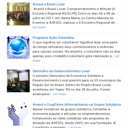
Avesol e Brasil Local
Avesol e Brasil Local: Comprometimento e Atitude (II
Encontro Regional RS,SC,PR) Entre os dias 06 e 08 de
julho de 2011, em Santa Maria, no Centro Marista de
Eventos, a AVESOL realizou o II Encontro Regional de …
Ler mais
Programa Ação Voluntária
O que significa ser voluntário? Significa doar uma parte
do tempo utilizando seus conhecimentos e vivências
para causas sociais. No entanto, o voluntário não se doa
apenas, pois o trabalho voluntário gera realização p…
Ler
mais
Seminário de Desenvolvimento Local
O primeiro Seminário de Economia Solidária e
Desenvolvimento Local previsto para os 55 municípios da
Região Sul do Brasil, dentro do Projeto Brasil Local,
aconteceu em Tapes- RS no dia 28 de julho. Foram
analisados…
Ler mais
Avesol e CoopTechs Informatizando os Grupos Solidários
Apoiar iniciativas de grupos solidários, fomentar a
economia popular e articular os empreendimentos,
fortalecendo as redes solidárias são propostas de
atuação da AVESOL desde 2002, em sua fundação. A
CoopTechs é apoiado…
Ler mais