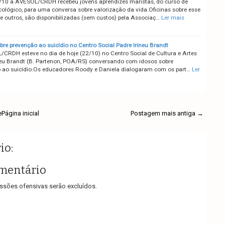
/10 a AVESOL/CRDH recebeu jovens aprendizes maristas, do curso de
cológico, para uma conversa sobre valorização da vida.Oficinas sobre esse
re outros, são disponibilizadas (sem custos) pela Associaç…
Ler mais
bre prevenção ao suicídio no Centro Social Padre Irineu Brandt
CRDH esteve no dia de hoje (22/10) no Centro Social de Cultura e Artes
neu Brandt (B. Partenon, POA/RS) conversando com idosos sobre
 ao suicídio.Os educadores Roody e Daniela dialogaram com os part…
Ler
e
Página inicial
Postagem mais antiga →
io:
mentário
sões ofensivas serão excluídos.