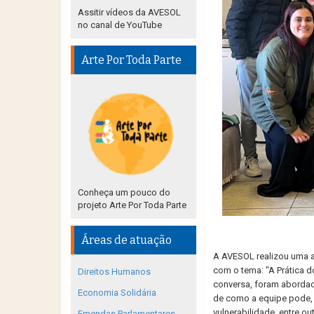
Assitir vídeos da AVESOL
no canal de YouTube
Arte Por Toda Parte
Conheça um pouco do
projeto Arte Por Toda Parte
Áreas de atuação
A AVESOL realizou uma a
com o tema: "A Prática d
Direitos Humanos
conversa, foram abordad
Economia Solidária
de como a equipe pode, n
vulnerabilidade, entre o
Emendas Parlamentares