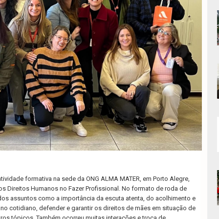
tividade formativa na sede da ONG ALMA MATER, em Porto Alegre,
os Direitos Humanos no Fazer Profissional. No formato de roda de
os assuntos como a importância da escuta atenta, do acolhimento e
o cotidiano, defender e garantir os direitos de mães em situação de
utros tópicos. Também ocorreu muitas interações e troca de