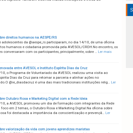
S
obre direitos humanos na AESPE/RS
e adolescentes da @aespe_rs participaram, no dia 14/10, de uma oficina
eitos humanos e cidadania promovida pela AVESOL/CRDH.No encontro, os
s conversaram com os participantes, principalmente, sobre …
Ler mais
renovada entre AVESOL e Instituto Espírita Dias da Cruz
/10, o Programa de Voluntariado da AVESOL realizou uma visita ao
spirita Dias da Cruz para retomar a parceria e alinhar ações no
ado.O @ie_diasdacruz é uma das mais tradicionais instituições relig…
Ler
obre Outubro Rosa e Marketing Digital com a Rede Ideia
/10, a AVESOL promoveu um dia de formação com integrantes da Rede
m foco em 2 temas, o Outubro Rosa e Marketing Digital.Na oficina sobre
osa foi destacada a importância da conscientização e prevençã…
Ler
obre valorização da vida com jovens aprendizes maristas