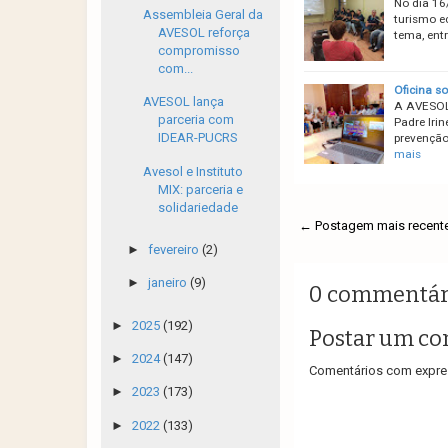
No dia 16
Assembleia Geral da
turismo e
AVESOL reforça
tema, ent
compromisso
com...
Oficina so
AVESOL lança
A AVESOL/
parceria com
Padre Iri
IDEAR-PUCRS
prevenção
mais
Avesol e Instituto
MIX: parceria e
solidariedade
← Postagem mais recent
►
fevereiro
(2)
►
janeiro
(9)
0 commentár
►
2025
(192)
Postar um co
►
2024
(147)
Comentários com expres
►
2023
(173)
►
2022
(133)