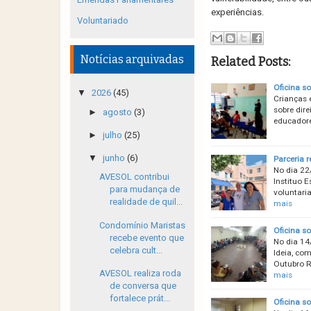
experiências.
Voluntariado
Notícias arquivadas
Related Posts:
Oficina s
▼
2026
(45)
Crianças 
sobre dir
►
agosto
(3)
educadore
►
julho
(25)
▼
junho
(6)
Parceria 
No dia 22
AVESOL contribui
Instituo E
para mudança de
voluntari
realidade de quil...
mais
Condomínio Maristas
Oficina s
recebe evento que
No dia 14
celebra cult...
Ideia, co
Outubro R
AVESOL realiza roda
mais
de conversa que
fortalece prát...
Oficina s