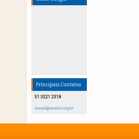
Principais Contatos
51 3221 2318
avesol@avesol.org.br