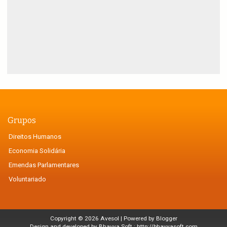
Grupos
Direitos Humanos
Economia Solidária
Emendas Parlamentares
Voluntariado
Copyright ©
2026
Avesol
| Powered by
Blogger
Design and developed by Bhavya Soft :
http://bhavyasoft.com