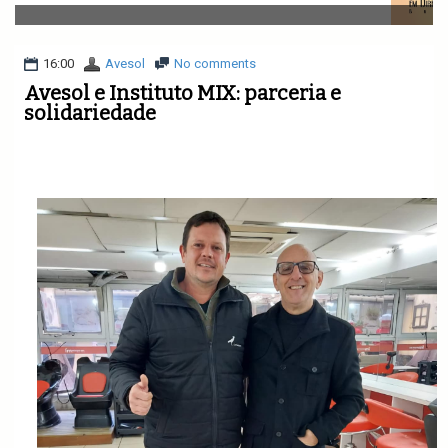
v
i
g
a
16:00
Avesol
No comments
t
Avesol e Instituto MIX: parceria e
i
solidariedade
o
n