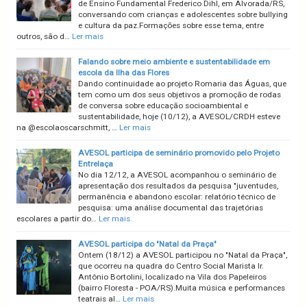
de Ensino Fundamental Frederico Dihl, em Alvorada/RS,
conversando com crianças e adolescentes sobre bullying
e cultura da paz.Formações sobre esse tema, entre
outros, são d…
Ler mais
Falando sobre meio ambiente e sustentabilidade em
escola da Ilha das Flores
Dando continuidade ao projeto Romaria das Águas, que
tem como um dos seus objetivos a promoção de rodas
de conversa sobre educação socioambiental e
sustentabilidade, hoje (10/12), a AVESOL/CRDH esteve
na @escolaoscarschmitt, …
Ler mais
AVESOL participa de seminário promovido pelo Projeto
Entrelaça
No dia 12/12, a AVESOL acompanhou o seminário de
apresentação dos resultados da pesquisa "juventudes,
permanência e abandono escolar: relatório técnico de
pesquisa: uma análise documental das trajetórias
escolares a partir do…
Ler mais
AVESOL participa do "Natal da Praça"
Ontem (18/12) a AVESOL participou no "Natal da Praça",
que ocorreu na quadra do Centro Social Marista Ir.
Antônio Bortolini, localizado na Vila dos Papeleiros
(bairro Floresta - POA/RS).Muita música e performances
teatrais al…
Ler mais