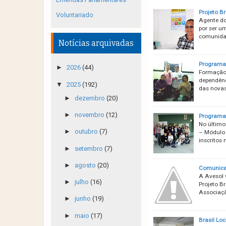
Projeto Br
Voluntariado
Agente do
por ser u
comunidad
Notícias arquivadas
Programa 
►
2026
(44)
Formação 
dependênc
▼
2025
(192)
das novas
►
dezembro
(20)
►
novembro
(12)
Programa 
No último
►
outubro
(7)
– Módulo 
inscritos
►
setembro
(7)
►
agosto
(20)
Comunicad
A Avesol 
►
julho
(16)
Projeto B
Associaçã
►
junho
(19)
►
maio
(17)
Brasil Loc