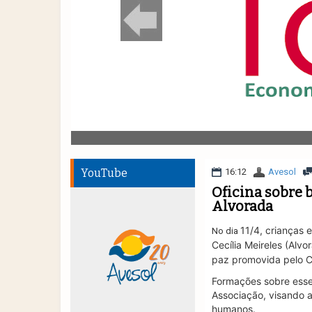
YouTube
16:12
Avesol
Oficina sobre b
Alvorada
11/4, crianças 
No dia
Cecília Meireles (Alvo
paz promovida pelo C
Formações sobre esse 
Associação, visando 
humanos.