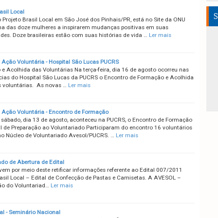
asil Local
S
 Projeto Brasil Local em São José dos Pinhais/PR, está no Site da ONU
ma das doze mulheres a inspirarem mudanças positivas em suas
es. Doze brasileiras estão com suas histórias de vida …
Ler mais
Ação Voluntária - Hospital São Lucas PUCRS
e Acolhida das Voluntárias Na terça-feira, dia 16 de agosto ocorreu nas
ias do Hospital São Lucas da PUCRS o Encontro de Formação e Acolhida
 voluntárias. As novas …
Ler mais
Ação Voluntária - Encontro de Formação
 sábado, dia 13 de agosto, aconteceu na PUCRS, o Encontro de Formação
I de Preparação ao Voluntariado Participaram do encontro 16 voluntários
 no Núcleo de Voluntariado Avesol/PUCRS. …
Ler mais
o de Abertura de Edital
vem por meio deste retificar informações referente ao Edital 007/2011
rasil Local – Edital de Confecção de Pastas e Camisetas. A AVESOL –
o do Voluntariad…
Ler mais
al - Seminário Nacional