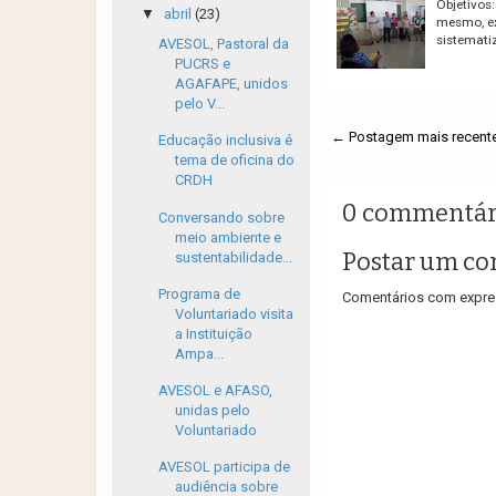
Objetivos:
▼
abril
(23)
mesmo, ex
sistematiz
AVESOL, Pastoral da
PUCRS e
AGAFAPE, unidos
pelo V...
← Postagem mais recent
Educação inclusiva é
tema de oficina do
CRDH
0 commentár
Conversando sobre
meio ambiente e
Postar um co
sustentabilidade...
Programa de
Comentários com expres
Voluntariado visita
a Instituição
Ampa...
AVESOL e AFASO,
unidas pelo
Voluntariado
AVESOL participa de
audiência sobre