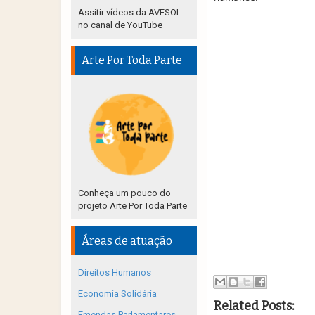
Assitir vídeos da AVESOL
no canal de YouTube
Arte Por Toda Parte
Conheça um pouco do
projeto Arte Por Toda Parte
Áreas de atuação
Direitos Humanos
Economia Solidária
Related Posts:
Emendas Parlamentares