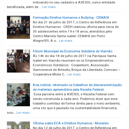
indicando no seu cadastro a AVESOL como entidade
beneficiada, além de …
Ler mais
Formação Direitos Humanos e Bullying - CEMASI
No dia 21 de julho de 2017, o Centro de Referência em
Direitos Humanos - CRDH realizou oficina para cerca de
35 adolescentes entre 14 e 18 anos, atendidos pelo
Centro Marista Santa Isabel- CEMASI em Porto
Alegre/RS. A o…
Ler mais
Fórum Municipal de Economia Solidária de Viamão
Às 14h do dia 18 de julho de 2017 na Paróquia Santa
Isabel em Viamão reuniram-se os Empreendimentos
Econômicos Solidários: Cooperbom, Associação
Viamonense de Artesão, Brique da Liberdade, Comcavi –
Cooperativa Mista C…
Ler mais
Boa notícia: retomado os trabalhos de descaracterização
de materiais apreendidos pela Receita Federal.
Essa parceria entre a AVESOL e Receita Federal vem
sendo construída a cada ano. Podemos dizer que esse
trabalho contribui de forma direta para o meio ambiente,
uma vez que é pautado na sustentabilidade financeira,
soci…
Ler mais
Oficina sobre ECA e Direitos Humanos - Murialdo
No dia 12 de julho de 2017, o Centro de Referência em