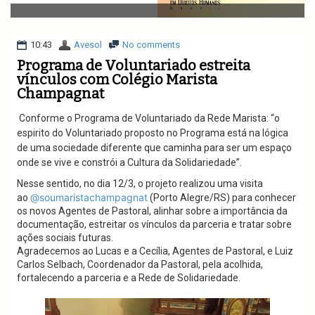
v
i
g
a
10:43
Avesol
No comments
t
Programa de Voluntariado estreita
i
vínculos com Colégio Marista
o
Champagnat
n
Conforme o Programa de Voluntariado da Rede Marista: “o
espirito do Voluntariado proposto no Programa está na lógica
de uma sociedade diferente que caminha para ser um espaço
onde se vive e constrói a Cultura da Solidariedade”.
Nesse sentido, no dia 12/3, o projeto realizou uma visita
@soumaristachampagnat
ao
(Porto Alegre/RS) para conhecer
os novos Agentes de Pastoral, alinhar sobre a importância da
documentação, estreitar os vínculos da parceria e tratar sobre
ações sociais futuras.
Agradecemos ao Lucas e a Cecília, Agentes de Pastoral, e Luiz
Carlos Selbach, Coordenador da Pastoral, pela acolhida,
fortalecendo a parceria e a Rede de Solidariedade.