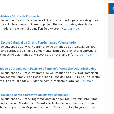
S
 Ideias - Oficina de Formação
 de outubro foram iniciadas as oficinas de formação para os seis grupos
ia solidária que participam do projeto Recriando Ideias, através da
irmada entre o Instituto Lins Ferrão e Avesol. Ne…
Ler mais
Escola Estadual de Ensino Fundamental: Voluntariado
 de outubro de 2019, o Programa de Voluntariado da AVESOL realizou
Escola Estadual de Ensino Fundamental Bahia para renovar a parceria e
os laços no voluntariado. A Escola atua no ensino infanti…
Ler mais
alidade e Cuidado com Paciente e Familiar": Formação Voluntári@s HSL
 de outubro de 2019, o Programa de Voluntariado da AVESOL participou
ão aos Voluntári@s do Hospital São Lucas da PUCRS (HSL) que discorreu
ema “Espiritualidade e Cuidados com o Paciente e Familiar…
Ler mais
Solidária como alternativa ao sistema capitalista!
 de outubro de 2019 o Programa Comunidade Produtiva ministrou uma
obre Economia Solidária e o Mundo do Trabalho para adolescentes que
te do Projovem da Mapa na Lomba do Pinheiro na Instituição da …
Ler