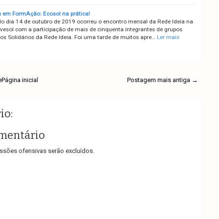
a em FormAção: Ecosol na prática!
do dia 14 de outubro de 2019 ocorreu o encontro mensal da Rede Ideia na
vesol com a participação de mais de cinquenta integrantes de grupos
s Solidários da Rede Ideia. Foi uma tarde de muitos apre…
Ler mais
e
Página inicial
Postagem mais antiga →
io:
mentário
sões ofensivas serão excluídos.