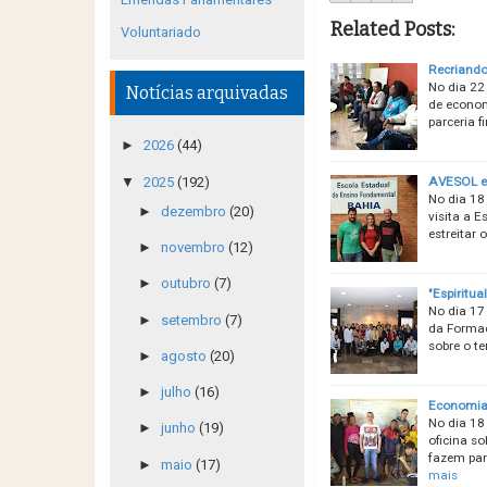
Related Posts:
Voluntariado
Recriando
No dia 22
Notícias arquivadas
de econom
parceria f
►
2026
(44)
▼
2025
(192)
AVESOL e 
No dia 18
►
dezembro
(20)
visita a 
estreitar 
►
novembro
(12)
►
outubro
(7)
"Espiritu
No dia 17
►
setembro
(7)
da Formaç
sobre o t
►
agosto
(20)
►
julho
(16)
Economia 
No dia 18
►
junho
(19)
oficina s
fazem par
►
maio
(17)
mais