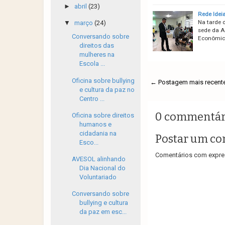
►
abril
(23)
Rede Idei
Na tarde 
▼
março
(24)
sede da A
Conversando sobre
Econômico
direitos das
mulheres na
Escola ...
Oficina sobre bullying
← Postagem mais recent
e cultura da paz no
Centro ...
0 commentár
Oficina sobre direitos
humanos e
cidadania na
Postar um co
Esco...
Comentários com expres
AVESOL alinhando
Dia Nacional do
Voluntariado
Conversando sobre
bullying e cultura
da paz em esc...