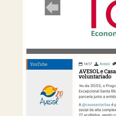
YouTube
14:17
Avesol
AVESOL e Casa 
voluntariado
20/03, o Progr
No dia
Excepcional Santa Rit
parceria junto a entid
A
@casasantaritaa
é p
social de alta comple
27 acolhidos, sendo c