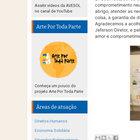
comprometimento neur
Assitir vídeos da AVESOL
abrigo, atender as n
no canal de YouTube
coisa, a garantia de d
Agradecemos a acolhid
Arte Por Toda Parte
Jeferson Diretor, e pe
amor e comprometimen
Conheça um pouco do
projeto Arte Por Toda Parte
Áreas de atuação
Direitos Humanos
Economia Solidária
Emendas Parlamentares