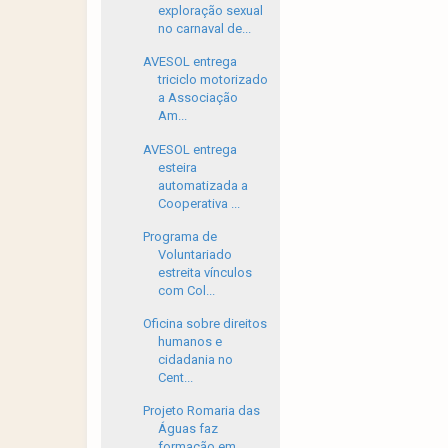
exploração sexual
no carnaval de...
AVESOL entrega
triciclo motorizado
a Associação
Am...
AVESOL entrega
esteira
automatizada a
Cooperativa ...
Programa de
Voluntariado
estreita vínculos
com Col...
Oficina sobre direitos
humanos e
cidadania no
Cent...
Projeto Romaria das
Águas faz
formação em