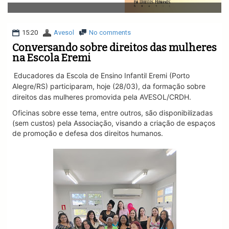
v
i
g
a
15:20
Avesol
No comments
t
Conversando sobre direitos das mulheres
i
na Escola Eremi
o
n
Educadores da Escola de Ensino Infantil Eremi (Porto
Alegre/RS) participaram, hoje (28/03), da formação sobre
direitos das mulheres promovida pela AVESOL/CRDH.
Oficinas sobre esse tema, entre outros, são disponibilizadas
(sem custos) pela Associação, visando a criação de espaços
de promoção e defesa dos direitos humanos.