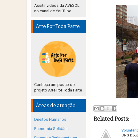
Assitir vídeos da AVESOL
no canal de YouTube
Arte Por Toda Parte
Conheça um pouco do
projeto Arte Por Toda Parte
Áreas de atuação
Related Posts:
Direitos Humanos
Economia Solidária
Voluntári
ONG Douto
Emendas Parlamentares