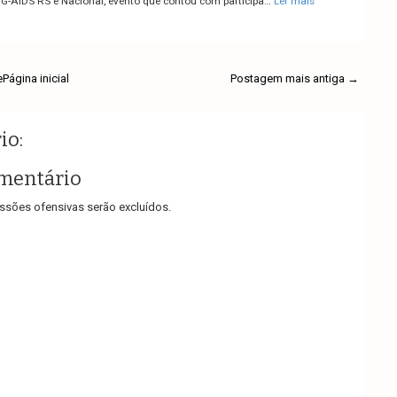
-AIDS RS e Nacional, evento que contou com participa…
Ler mais
e
Página inicial
Postagem mais antiga →
io:
mentário
sões ofensivas serão excluídos.