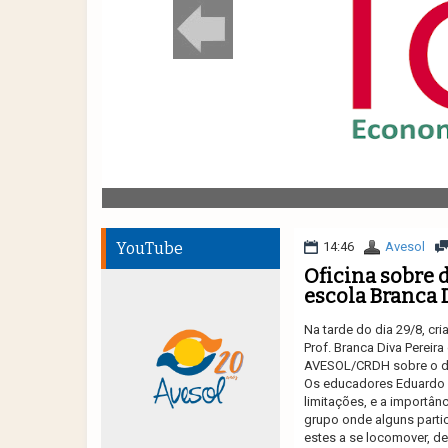
YouTube
14:46
Avesol
Oficina sobre 
escola Branca 
Na tarde do dia 29/8, cr
Prof. Branca Diva Perei
AVESOL/CRDH sobre o dir
Os educadores Eduardo 
limitações, e a importân
grupo onde alguns parti
estes a se locomover, d