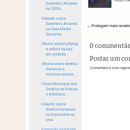
Fórum ONG
Setembro Amarelo
na CEDEL
Falando sobre
Setembro Amarelo
← Postagem mais recent
na Casa Madre
Giovanna
Oficina sobre bullying
0 commentár
e cultura da paz
em unidade...
Postar um co
Oficina sobre direitos
Comentários com expres
humanos e
minorias sociais ...
Fórum Municipal dos
Direitos da Criança
e Adolesce...
Falando sobre
direitos humanos
na Escola Branca
Diva
Formação na Escola