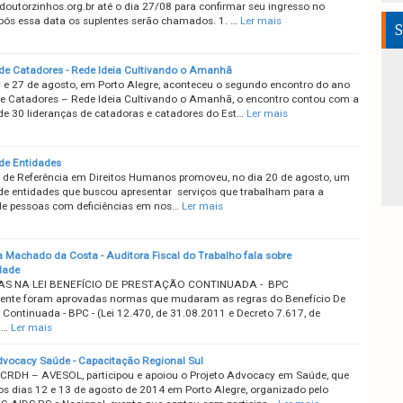
outorzinhos.org.br até o dia 27/08 para confirmar seu ingresso no
Após essa data os suplentes serão chamados. 1. …
Ler mais
S
de Catadores - Rede Ideia Cultivando o Amanhã
 e 27 de agosto, em Porto Alegre, aconteceu o segundo encontro do ano
e Catadores – Rede Ideia Cultivando o Amanhã, o encontro contou com a
de 30 lideranças de catadoras e catadores do Est…
Ler mais
de Entidades
de Referência em Direitos Humanos promoveu, no dia 20 de agosto, um
de entidades que buscou apresentar serviços que trabalham para a
de pessoas com deficiências em nos…
Ler mais
 Machado da Costa - Auditora Fiscal do Trabalho fala sobre
dade
S NA LEI BENEFÍCIO DE PRESTAÇÃO CONTINUADA - BPC
nte foram aprovadas normas que mudaram as regras do Benefício De
 Continuada - BPC - (Lei 12.470, de 31.08.2011 e Decreto 7.617, de
1…
Ler mais
dvocacy Saúde - Capacitação Regional Sul
CRDH – AVESOL, participou e apoiou o Projeto Advocacy em Saúde, que
os dias 12 e 13 de agosto de 2014 em Porto Alegre, organizado pelo