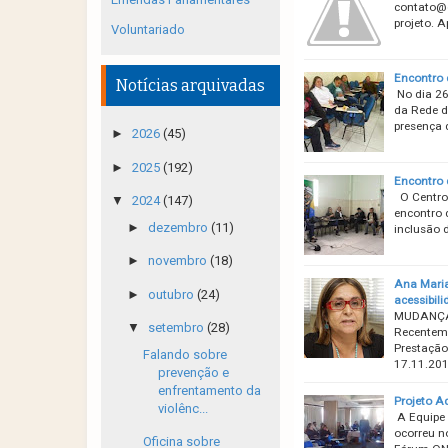
contato@d
projeto. 
Voluntariado
Encontro 
Notícias arquivadas
No dia 26
da Rede d
presença 
►
2026
(45)
►
2025
(192)
Encontro 
O Centro 
▼
2024
(147)
encontro 
►
dezembro
(11)
inclusão 
►
novembro
(18)
Ana Maria
►
outubro
(24)
acessibili
MUDANÇA
▼
setembro
(28)
Recenteme
Prestação
Falando sobre
17.11.20
prevenção e
enfrentamento da
Projeto A
violênc...
A Equipe 
ocorreu n
Oficina sobre