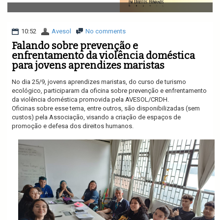
v
i
g
a
10:52
Avesol
No comments
t
Falando sobre prevenção e
i
enfrentamento da violência doméstica
o
para jovens aprendizes maristas
n
No dia 25/9, jovens aprendizes maristas, do curso de turismo
ecológico, participaram da oficina sobre prevenção e enfrentamento
da violência doméstica promovida pela AVESOL/CRDH.
Oficinas sobre esse tema, entre outros, são disponibilizadas (sem
custos) pela Associação, visando a criação de espaços de
promoção e defesa dos direitos humanos.