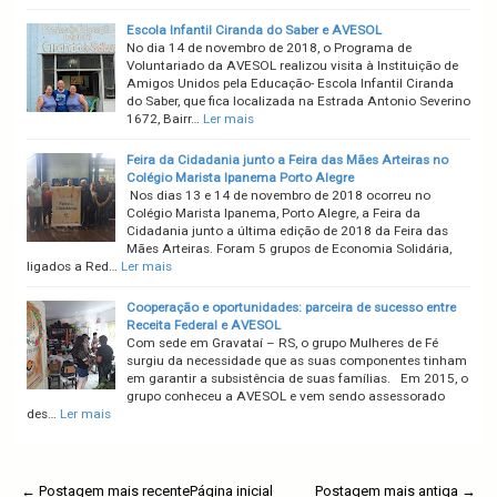
Escola Infantil Ciranda do Saber e AVESOL
No dia 14 de novembro de 2018, o Programa de
Voluntariado da AVESOL realizou visita à Instituição de
Amigos Unidos pela Educação- Escola Infantil Ciranda
do Saber, que fica localizada na Estrada Antonio Severino
1672, Bairr…
Ler mais
Feira da Cidadania junto a Feira das Mães Arteiras no
Colégio Marista Ipanema Porto Alegre
Nos dias 13 e 14 de novembro de 2018 ocorreu no
Colégio Marista Ipanema, Porto Alegre, a Feira da
Cidadania junto a última edição de 2018 da Feira das
Mães Arteiras. Foram 5 grupos de Economia Solidária,
ligados a Red…
Ler mais
Cooperação e oportunidades: parceira de sucesso entre
Receita Federal e AVESOL
Com sede em Gravataí – RS, o grupo Mulheres de Fé
surgiu da necessidade que as suas componentes tinham
em garantir a subsistência de suas famílias. Em 2015, o
grupo conheceu a AVESOL e vem sendo assessorado
des…
Ler mais
← Postagem mais recente
Página inicial
Postagem mais antiga →