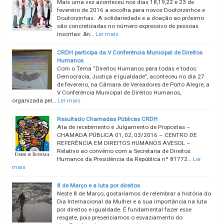
Mais uma vez aconteceu nos dias 18,19,22 e 23 de
fevereiro de 2016 a escolha para novos Doutorzinhos e
Doutorzinhas. A solidariedade e a doação ao próximo
são concretizadas no número expressivo de pessoas
inscritas: &n…
Ler mais
CRDH participa da V Conferência Municipal de Direitos
Humanos
Com o Tema “Direitos Humanos para todas e todos:
Democracia, Justiça e Igualdade”, aconteceu no dia 27
de fevereiro, na Câmara de Vereadores de Porto Alegre, a
V Conferência Municipal de Direitos Humanos,
organizada pel…
Ler mais
Resultado Chamadas Públicas CRDH
Ata de recebimento e Julgamento de Propostas –
CHAMADA PÚBLICA 01, 02, 03/2016 – CENTRO DE
REFERÊNCIA EM DIREITOS HUMANOS AVESOL –
Relativo ao convênio com a Secretaria de Direitos
Humanos da Presidência da República nº 81772…
Ler
mais
8 de Março e a luta por direitos
Neste 8 de Março, gostaríamos de relembrar a história do
Dia Internacional da Mulher e a sua importância na luta
por direitos e igualdade. É fundamental fazer esse
resgate, pois presenciamos o esvaziamento do