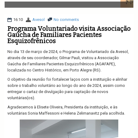
v
i
g
a
16:10
Avesol
No comments
t
Programa Voluntariado visita Associação
i
Gaúcha de Familiares Pacientes
o
Esquizofrênicos
n
No dia 13 de março de 2024, o Programa de Voluntariado da Avesol,
através de seu coordenador, Gilmar Pauli, visitou a Associação
Gaúcha de Familiares Pacientes Esquizofrênicos (AGAFAPE),
localizada no Centro Histórico, em Porto Alegre (RS).
O objetivo da reunião foi fortalecer laços com a instituição e alinhar
sobre o trabalho voluntário ao longo do ano de 2024, assim como
entregar o cartaz de divulgação para captação de novos
voluntárias(os).
Agradecemos à Elisete Oliveira, Presidenta da instituição, e às
voluntárias Sonia Maffessoni e Helena Zelimanavitz pela acolhida.