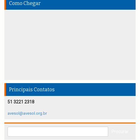
Como Chegar
Principais Contatos
51 3221 2318
avesol@avesol.org.br