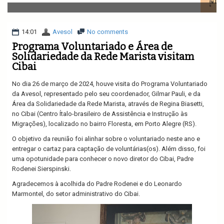
v
i
g
a
14:01
Avesol
No comments
t
Programa Voluntariado e Área de
i
Solidariedade da Rede Marista visitam
o
Cibai
n
No dia 26 de março de 2024, houve visita do Programa Voluntariado
da Avesol, representado pelo seu coordenador, Gilmar Pauli, e da
Área da Solidariedade da Rede Marista, através de Regina Biasetti,
no Cibai (Centro Ítalo-brasileiro de Assistência e Instrução às
Migrações), localizado no bairro Floresta, em Porto Alegre (RS).
O objetivo da reunião foi alinhar sobre o voluntariado neste ano e
entregar o cartaz para captação de voluntárias(os). Além disso, foi
uma opotunidade para conhecer o novo diretor do Cibai, Padre
Rodenei Sierspinski.
Agradecemos à acolhida do Padre Rodenei e do Leonardo
Marmontel, do setor administrativo do Cibai.