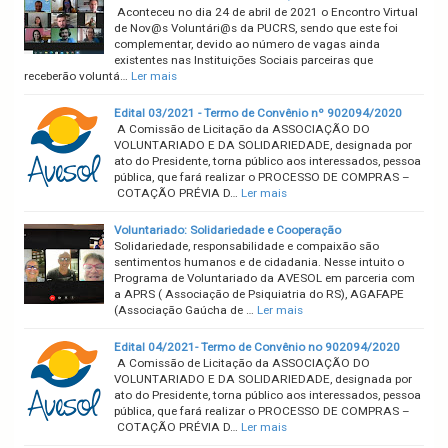
Aconteceu no dia 24 de abril de 2021 o Encontro Virtual
de Nov@s Voluntári@s da PUCRS, sendo que este foi
complementar, devido ao número de vagas ainda
existentes nas Instituições Sociais parceiras que
receberão voluntá…
Ler mais
Edital 03/2021 - Termo de Convênio nº 902094/2020
A Comissão de Licitação da ASSOCIAÇÃO DO
VOLUNTARIADO E DA SOLIDARIEDADE, designada por
ato do Presidente, torna público aos interessados, pessoa
pública, que fará realizar o PROCESSO DE COMPRAS –
COTAÇÃO PRÉVIA D…
Ler mais
Voluntariado: Solidariedade e Cooperação
Solidariedade, responsabilidade e compaixão são
sentimentos humanos e de cidadania. Nesse intuito o
Programa de Voluntariado da AVESOL em parceria com
a APRS ( Associação de Psiquiatria do RS), AGAFAPE
(Associação Gaúcha de …
Ler mais
Edital 04/2021- Termo de Convênio no 902094/2020
A Comissão de Licitação da ASSOCIAÇÃO DO
VOLUNTARIADO E DA SOLIDARIEDADE, designada por
ato do Presidente, torna público aos interessados, pessoa
pública, que fará realizar o PROCESSO DE COMPRAS –
COTAÇÃO PRÉVIA D…
Ler mais