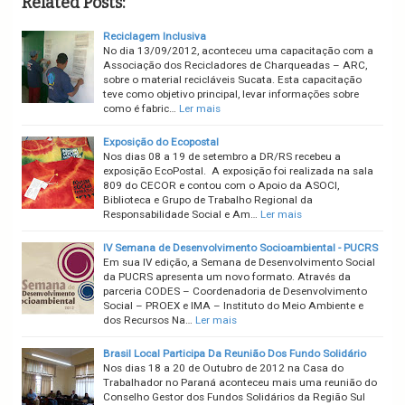
Related Posts:
Reciclagem Inclusiva
No dia 13/09/2012, aconteceu uma capacitação com a
Associação dos Recicladores de Charqueadas – ARC,
sobre o material recicláveis Sucata. Esta capacitação
teve como objetivo principal, levar informações sobre
como é fabric…
Ler mais
Exposição do Ecopostal
Nos dias 08 a 19 de setembro a DR/RS recebeu a
exposição EcoPostal. A exposição foi realizada na sala
809 do CECOR e contou com o Apoio da ASOCI,
Biblioteca e Grupo de Trabalho Regional da
Responsabilidade Social e Am…
Ler mais
IV Semana de Desenvolvimento Socioambiental - PUCRS
Em sua IV edição, a Semana de Desenvolvimento Social
da PUCRS apresenta um novo formato. Através da
parceria CODES – Coordenadoria de Desenvolvimento
Social – PROEX e IMA – Instituto do Meio Ambiente e
dos Recursos Na…
Ler mais
Brasil Local Participa Da Reunião Dos Fundo Solidário
Nos dias 18 a 20 de Outubro de 2012 na Casa do
Trabalhador no Paraná aconteceu mais uma reunião do
Conselho Gestor dos Fundos Solidários da Região Sul