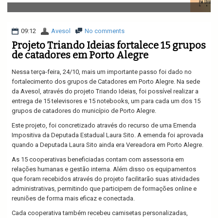
v
i
g
a
09:12
Avesol
No comments
t
Projeto Triando Ideias fortalece 15 grupos
i
de catadores em Porto Alegre
o
n
Nessa terça-feira, 24/10, mais um importante passo foi dado no
fortalecimento dos grupos de Catadores em Porto Alegre. Na sede
da Avesol, através do projeto Triando Ideias, foi possível realizar a
entrega de 15 televisores e 15 notebooks, um para cada um dos 15
grupos de catadores do município de Porto Alegre.
Este projeto, foi concretizado através do recurso de uma Emenda
Impositiva da Deputada Estadual Laura Sito. A emenda foi aprovada
quando a Deputada Laura Sito ainda era Vereadora em Porto Alegre.
As 15 cooperativas beneficiadas contam com assessoria em
relações humanas e gestão interna. Além disso os equipamentos
que foram recebidos através do projeto facilitarão suas atividades
administrativas, permitindo que participem de formações online e
reuniões de forma mais eficaz e conectada.
Cada cooperativa também recebeu camisetas personalizadas,