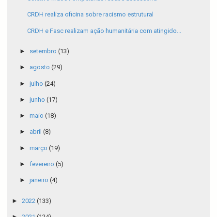
CRDH realiza oficina sobre racismo estrutural
CRDH e Fasc realizam ação humanitária com atingido...
►
setembro
(13)
►
agosto
(29)
►
julho
(24)
►
junho
(17)
►
maio
(18)
►
abril
(8)
►
março
(19)
►
fevereiro
(5)
►
janeiro
(4)
►
2022
(133)
►
2021
(124)