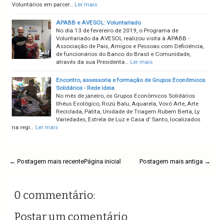
Voluntários em parcer…
Ler mais
APABB e AVESOL: Voluntariado
No dia 13 de fevereiro de 2019, o Programa de
Voluntariado da AVESOL realizou visita à APABB -
Associação de Pais, Amigos e Pessoas com Deficiência,
de funcionários do Banco do Brasil e Comunidade,
através da sua Presidenta…
Ler mais
Encontro, assessoria e formação de Grupos Econômicos
Solidários - Rede Ideia
No mês de janeiro, os Grupos Econômicos Solidários
Ilhéus Ecológico, Rozú Balu, Aquarela, Vovó Arte, Arte
Reciclada, Patita, Unidade de Triagem Rubem Berta, Ly
Variedades, Estrela de Luz e Casa d’ Santo, localizados
na regi…
Ler mais
← Postagem mais recente
Página inicial
Postagem mais antiga →
0 commentário:
Postar um comentário