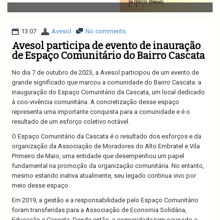
v
i
g
a
13:07
Avesol
No comments
t
Avesol participa de evento de inauração
i
de Espaço Comunitário do Bairro Cascata
o
n
No dia 7 de outubro de 2023, a Avesol participou de um evento de
grande significado que marcou a comunidade do Bairro Cascata: a
inauguração do Espaço Comunitário da Cascata, um local dedicado
à coo-vivência comunitária. A concretização desse espaço
representa uma importante conquista para a comunidade e é o
resultado de um esforço coletivo notável.
O Espaço Comunitário da Cascata é o resultado dos esforços e da
organização da Associação de Moradores do Alto Embratel e Vila
Primeiro de Maio, uma entidade que desempenhou um papel
fundamental na promoção da organização comunitária. No entanto,
mesmo estando inativa atualmente, seu legado continua vivo por
meio desse espaço.
Em 2019, a gestão e a responsabilidade pelo Espaço Comunitário
foram transferidas para a Associação de Economia Solidária,
Educação e Cascata. Desde então, a comunidade tem ocupado e