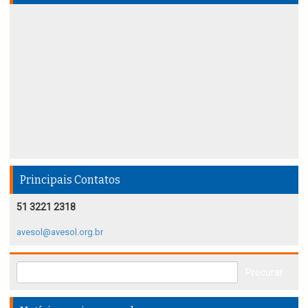
Principais Contatos
51 3221 2318
avesol@avesol.org.br