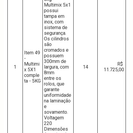
Multimix 5x1 
possui 
tampa em 
inox, com 
sistema de 
segurança.
Os cilindros 
são 
cromados e 
Item 49 
possuem 
- 
300mm de 
Multimi
R$ 
1
largura, com 
14
x 5X1 
11.725,00
8mm 
comple
entre os 
ta - 5KG
rolos, que 
garante 
uniformidade 
na laminação 
e 
sovamento.
Voltagem 
220
Dimensões 