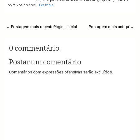
seguir o processo de assessorias no grupo traçando os
objetivos do cole…
Ler mais
← Postagem mais recente
Página inicial
Postagem mais antiga →
0 commentário:
Postar um comentário
Comentários com expressões ofensivas serão excluídos.