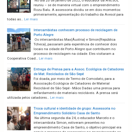
No dia 20 de janeiro de 2022, o educador da AVESOL
reuniu – se de maneira virtual com o empreendimento
Rozu Balu. A assessoria dividiu se em dois momentos:
primeiramente, apresentação do trabalho da Avesol para
todas as…
Ler mais
Intercambistas conhecem processo de reciclagem de
Porto Alegre
Os intercambistas Max(Áustria) e Simon(República
Tcheca), passaram pela experiência de conhecer dois
locais na cidade de Porto Alegre que contribuem no
processo de reciclagem na cidade. Eles visitaram a
Cooperativa Coad…
Ler mais
Entrega de Prensa para a Assoc. Ecológica de Catadores
de Mat. Reciclados de São Sepé
Foi doada, por meio de Termo de Comodato, para a
Associação Ecológica de Catadores de Material
Reciclável de São Sepé - Mãos Dadas uma prensa para
enfardamento de materiais recicláveis. A prensa será
utilizada pelos catadores…
Ler mais
Troca cultural e identidade de grupo: Assessoria no
Empreendimento Solidário Casa de Santo
Na última segunda dia 24, o educador Marcelo e o
intercambista Simon, estiveram presentes no
empreendimento Casa de Santo, o objetivo principal era