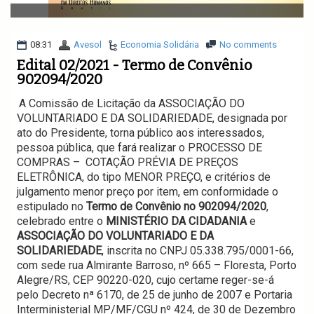
v
i
g
a
08:31
Avesol
Economia Solidária
No comments
t
Edital 02/2021 - Termo de Convênio
i
902094/2020
o
n
A Comissão de Licitação da ASSOCIAÇÃO DO 
VOLUNTARIADO E DA SOLIDARIEDADE, designada por 
ato do Presidente, torna público aos interessados, 
pessoa pública, que fará realizar o PROCESSO DE 
COMPRAS –  COTAÇÃO PRÉVIA DE PREÇOS 
ELETRÔNICA, do tipo MENOR PREÇO, e critérios de 
julgamento menor preço por item, em conformidade o 
estipulado no 
Termo de
Convênio no 902094/2020
, 
celebrado entre o 
MINISTÉRIO DA CIDADANIA
 e 
ASSOCIAÇÃO DO VOLUNTARIADO E DA 
SOLIDARIEDADE
, inscrita no CNPJ 05.338.795/0001-66, 
com sede rua Almirante Barroso, nº 665 – Floresta, Porto 
Alegre/RS, CEP 90220-020, cujo certame reger-se-á 
pelo Decreto nª 6170, de 25 de junho de 2007 e Portaria 
Interministerial MP/MF/CGU nº 424, de 30 de Dezembro 