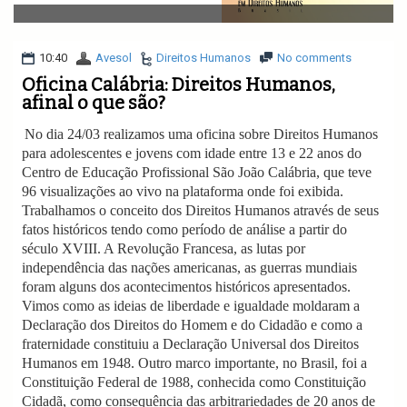
v
i
g
a
10:40
Avesol
Direitos Humanos
No comments
t
Oficina Calábria: Direitos Humanos,
i
afinal o que são?
o
n
No dia 24/03 realizamos uma oficina sobre Direitos Humanos
para adolescentes e jovens com idade entre 13 e 22 anos do
Centro de Educação Profissional São João Calábria, que teve
96 visualizações ao vivo na plataforma onde foi exibida.
Trabalhamos o conceito dos Direitos Humanos através de seus
fatos históricos tendo como período de análise a partir do
século XVIII. A Revolução Francesa, as lutas por
independência das nações americanas, as guerras mundiais
foram alguns dos acontecimentos históricos apresentados.
Vimos como as ideias de liberdade e igualdade moldaram a
Declaração dos Direitos do Homem e do Cidadão e como a
fraternidade constituiu a Declaração Universal dos Direitos
Humanos em 1948. Outro marco importante, no Brasil, foi a
Constituição Federal de 1988, conhecida como Constituição
Cidadã, como consequência das arbitrariedades de 20 anos de