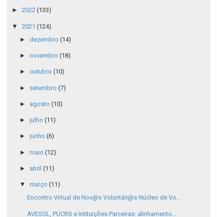
►
2022
(133)
▼
2021
(124)
►
dezembro
(14)
►
novembro
(18)
►
outubro
(10)
►
setembro
(7)
►
agosto
(10)
►
julho
(11)
►
junho
(6)
►
maio
(12)
►
abril
(11)
▼
março
(11)
Encontro Virtual de Nov@s Voluntári@s Núcleo de Vo...
AVESOL, PUCRS e Intituições Parceiras: alinhamento...