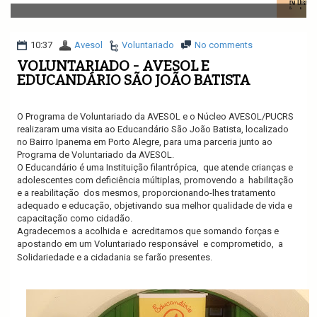
v
i
g
a
10:37
Avesol
Voluntariado
No comments
t
VOLUNTARIADO - AVESOL E
i
EDUCANDÁRIO SÃO JOÃO BATISTA
o
n
O Programa de Voluntariado da AVESOL e o Núcleo AVESOL/PUCRS
realizaram uma visita ao Educandário São João Batista, localizado
no Bairro Ipanema em Porto Alegre, para uma parceria junto ao
Programa de Voluntariado da AVESOL.
O Educandário é uma Instituição filantrópica,
que atende crianças e
adolescentes com deficiência múltiplas, promovendo a
habilitação
e a reabilitação
dos mesmos, proporcionando-lhes tratamento
adequado e educação, objetivando sua melhor qualidade de vida e
capacitação como cidadão.
Agradecemos a acolhida e
acreditamos que somando forças e
apostando em um Voluntariado responsável
e comprometido,
a
Solidariedade e a cidadania se farão presentes.