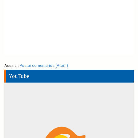
Assinar:
Postar comentários (Atom)
YouTube