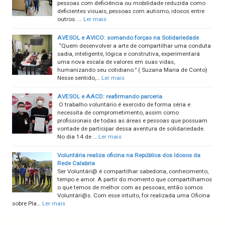
pessoas com deficiência ou mobilidade reduzida como
deficientes visuais, pessoas com autismo, idosos entre
outros. …
Ler mais
AVESOL e AVICO: somando forças na Solidariedade
“Quem desenvolver a arte de compartilhar uma conduta
sadia, inteligente, lógica e construtiva, experimentará
uma nova escala de valores em suas vidas,
humanizando seu cotidiano.” ( Suzana Maria de Conto)
Nesse sentido,…
Ler mais
AVESOL e AACD: reafirmando parceria
O trabalho voluntário é exercido de forma séria e
necessita de comprometimento, assim como
profissionais de todas as áreas e pessoas que possuam
vontade de participar dessa aventura de solidariedade.
No dia 14 de …
Ler mais
Voluntária realiza oficina na República dos Idosos da
Rede Calabria
Ser Voluntári@ é compartilhar sabedoria, conhecimento,
tempo e amor. A partir do momento que compartilhamos
o que temos de melhor com as pessoas, então somos
Voluntári@s. Com esse intuito, foi realizada uma Oficina
sobre Pla…
Ler mais