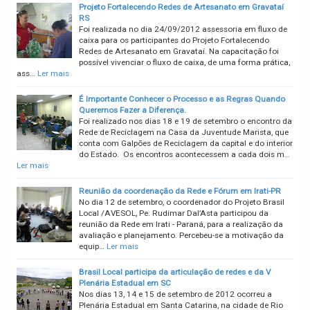
Projeto Fortalecendo Redes de Artesanato em Gravataí
RS
Foi realizada no dia 24/09/2012 assessoria em fluxo de
caixa para os participantes do Projeto Fortalecendo
Redes de Artesanato em Gravataí. Na capacitação foi
possível vivenciar o fluxo de caixa, de uma forma prática,
ass…
Ler mais
É Importante Conhecer o Processo e as Regras Quando
Queremos Fazer a Diferença.
Foi realizado nos dias 18 e 19 de setembro o encontro da
Rede de Reciclagem na Casa da Juventude Marista, que
conta com Galpões de Reciclagem da capital e do interior
do Estado. Os encontros acontecessem a cada dois m…
Ler mais
Reunião da coordenação da Rede e Fórum em Irati-PR
No dia 12 de setembro, o coordenador do Projeto Brasil
Local /AVESOL, Pe. Rudimar Dal’Asta participou da
reunião da Rede em Irati - Paraná, para a realização da
avaliação e planejamento. Percebeu-se a motivação da
equip…
Ler mais
Brasil Local participa da articulação de redes e da V
Plenária Estadual em SC
Nos dias 13, 14 e 15 de setembro de 2012 ocorreu a
Plenária Estadual em Santa Catarina, na cidade de Rio