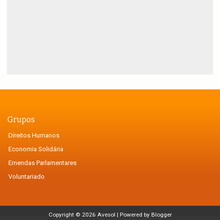
Grupos
Direitos Humanos
Economia Solidária
Emendas Parlamentares
Voluntariado
Copyright ©
2026
Avesol
| Powered by
Blogger