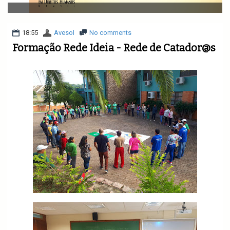
v
i
g
a
18:55
Avesol
No comments
t
Formação Rede Ideia - Rede de Catador@s
i
o
n