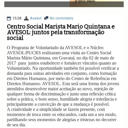
v
i
g
a
15:28
Avesol
No comments
t
Centro Social Marista Mario Quintana e
i
AVESOL: juntos pela transformação
o
social
n
O Programa de Voluntariado da AVESOL e o Núcleo
AVESOL/PUCRS realizaram uma visita ao Centro Social
Marista Mário Quintana, em Gravataí, no dia 02 de maio de
2017 para juntos estabelecer e fortalecer vínculos quanto ao
Voluntariado. Na oportunidade também foi possível verificar a
demanda para outras atividades em conjunto, como formação
em Direitos Humanos, por meio do Centro de Referência em
Direitos Humanos- AVESOL. Esta será uma forma dos jovens
atendidos desenvolver maior aceitação ao novo, rejeição de
qualquer forma de discriminação e junto uma reflexão crítica
sobre a prática, o bom senso, humildade alegria e tolerância e
principalmente a convicção de que a mudança é possível.
A criatividade e a simplicidade se fazem presente, com
momentos de troca entre os educandos, cada um a seu modo,
partilhando seus momentos de alegrias e tristezas no decorrer
de seu dia.