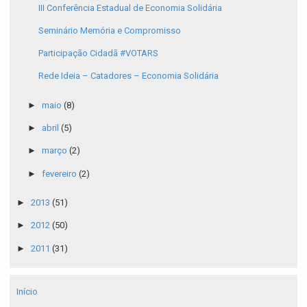
III Conferência Estadual de Economia Solidária
Seminário Memória e Compromisso
Participação Cidadã #VOTARS
Rede Ideia – Catadores – Economia Solidária
►
maio
(8)
►
abril
(5)
►
março
(2)
►
fevereiro
(2)
►
2013
(51)
►
2012
(50)
►
2011
(31)
Início