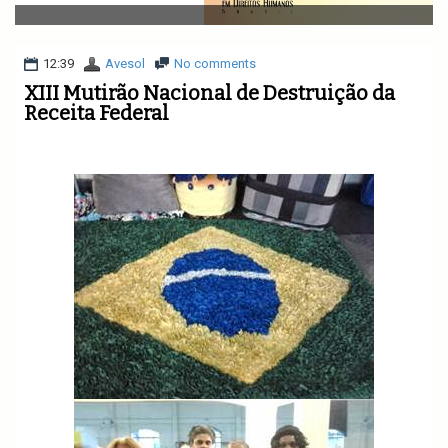
v
i
g
a
12:39
Avesol
No comments
t
XIII Mutirão Nacional de Destruição da
i
Receita Federal
o
n