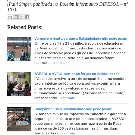
(
Paul Singer, publicada no Boletim Informativo DIFESOL – nº
103).
Related Posts:
Vamos em frente, porque a Solidariedade não pode parar!
Entre os dias 19 e 23 de julho, a equipe de educadores
da Avesol distribuiu mais cestas básicas, máscaras e
luvas de proteção para os grupos de Economia Solidária
que fazem parte da Rede Ideia, às doações foram
realizad…
Ler mais
AVESOL e AVICO: somando forças na Solidariedade
“Quem desenvolver a arte de compartilhar uma conduta
sadia, inteligente, lógica e construtiva, experimentará
uma nova escala de valores em suas vidas,
humanizando seu cotidiano.” ( Suzana Maria de Conto)
Nesse sentido,…
Ler mais
Campanha "Só a Solidariedade não pode parar!"
Visando diminuir os impactos da Pandemia e garantir a
segurança alimentar dos seus assessorados, a AVESOL
doou aos empreendimentos que fazem parte da Rede
Ideia cerca de 200 cestas básicas nas últimas duas
semanas. Fora…
Ler mais