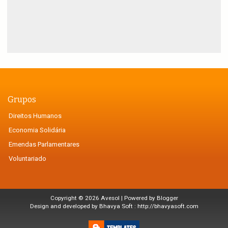
Grupos
Direitos Humanos
Economia Solidária
Emendas Parlamentares
Voluntariado
Copyright ©
2026
Avesol
| Powered by
Blogger
Design and developed by Bhavya Soft :
http://bhavyasoft.com