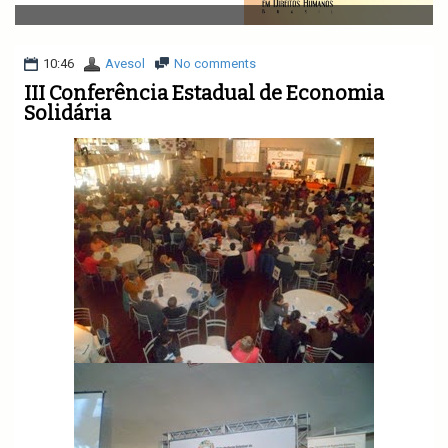
v
i
g
a
10:46
Avesol
No comments
t
III Conferência Estadual de Economia
i
Solidária
o
n