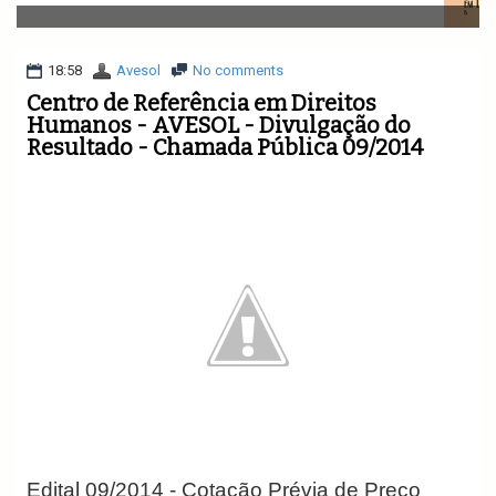
v
i
g
a
18:58
Avesol
No comments
t
Centro de Referência em Direitos
i
Humanos - AVESOL - Divulgação do
o
Resultado - Chamada Pública 09/2014
n
Edital 09/2014 - Cotação Prévia de Preço