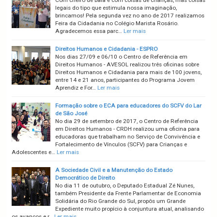
Com cheiro de bala e com coisas de crianças, mas coisas
legais do tipo que estimula nossa imaginação,
brincamos! Pela segunda vez no ano de 2017 realizamos
Feira da Cidadania no Colégio Marista Rosário.
Agradecemos essa parc…
Ler mais
Direitos Humanos e Cidadania - ESPRO
Nos dias 27/09 e 06/10 o Centro de Referência em
Direitos Humanos - AVESOL realizou três oficinas sobre
Direitos Humanos e Cidadania para mais de 100 jovens,
entre 14 e 21 anos, participantes do Programa Jovem
Aprendiz e For…
Ler mais
Formação sobre o ECA para educadores do SCFV do Lar
de São José
No dia 29 de setembro de 2017, o Centro de Referência
em Direitos Humanos - CRDH realizou uma oficina para
educadoras que trabalham no Serviço de Convivência e
Fortalecimento de Vínculos (SCFV) para Crianças e
Adolescentes e…
Ler mais
A Sociedade Civil e a Manutenção do Estado
Democrático de Direito
No dia 11 de outubro, o Deputado Estadual Zé Nunes,
também Presidente da Frente Parlamentar de Economia
Solidária do Rio Grande do Sul, propôs um Grande
Expediente muito propício à conjuntura atual, analisando
os avanços e r…
Ler mais