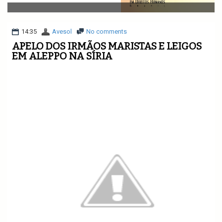
v
i
g
a
14:35
Avesol
No comments
t
APELO DOS IRMÃOS MARISTAS E LEIGOS
i
EM ALEPPO NA SÍRIA
o
n