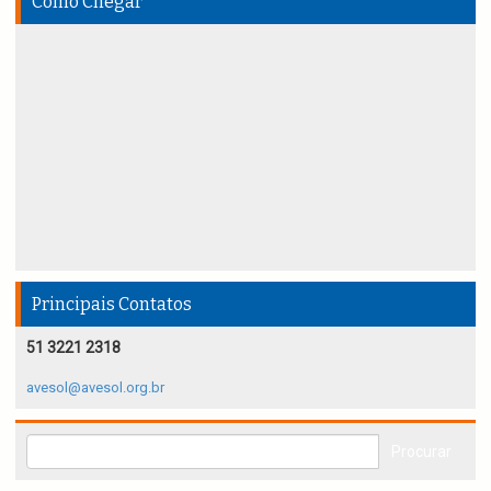
Como Chegar
Principais Contatos
51 3221 2318
avesol@avesol.org.br