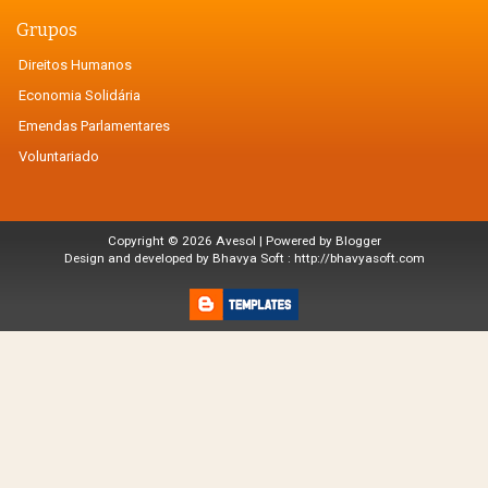
Grupos
Direitos Humanos
Economia Solidária
Emendas Parlamentares
Voluntariado
Copyright ©
2026
Avesol
| Powered by
Blogger
Design and developed by Bhavya Soft :
http://bhavyasoft.com