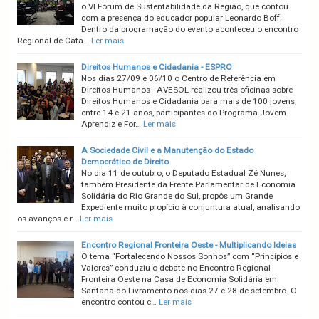
o VI Fórum de Sustentabilidade da Região, que contou
com a presença do educador popular Leonardo Boff.
Dentro da programação do evento aconteceu o encontro
Regional de Cata…
Ler mais
Direitos Humanos e Cidadania - ESPRO
Nos dias 27/09 e 06/10 o Centro de Referência em
Direitos Humanos - AVESOL realizou três oficinas sobre
Direitos Humanos e Cidadania para mais de 100 jovens,
entre 14 e 21 anos, participantes do Programa Jovem
Aprendiz e For…
Ler mais
A Sociedade Civil e a Manutenção do Estado
Democrático de Direito
No dia 11 de outubro, o Deputado Estadual Zé Nunes,
também Presidente da Frente Parlamentar de Economia
Solidária do Rio Grande do Sul, propôs um Grande
Expediente muito propício à conjuntura atual, analisando
os avanços e r…
Ler mais
Encontro Regional Fronteira Oeste - Multiplicando Ideias
O tema “Fortalecendo Nossos Sonhos” com “Princípios e
Valores” conduziu o debate no Encontro Regional
Fronteira Oeste na Casa de Economia Solidária em
Santana do Livramento nos dias 27 e 28 de setembro. O
encontro contou c…
Ler mais