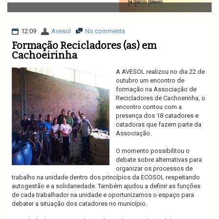
v
i
g
a
12:09
Avesol
No comments
t
Formação Recicladores (as) em
i
Cachoeirinha
o
n
A AVESOL realizou no dia 22 de
outubro um encontro de
formação na Associação de
Recicladores de Cachoerinha, o
encontro contou com a
presença dos 18 catadores e
catadoras que fazem parte da
Associação.
O momento possibilitou o
debate sobre alternativas para
organizar os processos de
trabalho na unidade dentro dos princípios da ECOSOL respeitando
autogestão e a solidariedade. Também ajudou a definir as funções
de cada trabalhador na unidade e oportunizamos o espaço para
debater a situação dos catadores no município.