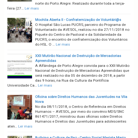
norte do Porto Alegre. Realizado durante toda a terça-
feira (27…
Ler mais
Mochila Aberta II - Confraternização de Voluntári@s
O Hospital São Lucas PUCRS, parceiro do Programa de
Voluntariado da AVESOL, realizou no dia 27/11/2018 no
Piquete do Centro de Pastoral e da Solidariedade da
PUCRS, o encontro de confraternização dos Voluntários
do HSL. O …
Ler mais
XXII Mutirão Nacional de Destruição de Mercadorias
Apreendidas
A Alfândega de Porto Alegre convida para o XXII Mutirão
Nacional de Destruição de Mercadorias Apreendidas que
será realizado no dia 05 de dezembro de 2018, a partir
das 9 horas, na Rua da Cultura da Pontifícia
Universidade Ca…
Ler mais
Oficina sobre Direitos Humanos das Juventudes na Vila
Nova
No dia 08/11/2018, o Centro de Referência em Direitos
Humanos – AVESOL, por meio do convênio MDS/SNC
861471/2017, ministrou duas oficinas sobre Direitos
Humanos e Direitos das Juventudes para adolescentes
aten…
Ler mais
Bullying e Cultura de Paz - Centro Social Marista Mario