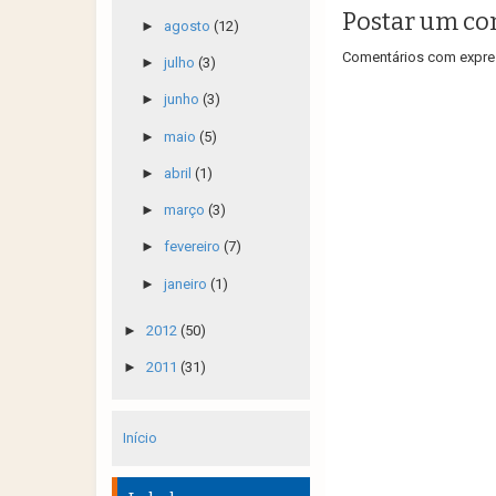
Postar um co
►
agosto
(12)
Comentários com expres
►
julho
(3)
►
junho
(3)
►
maio
(5)
►
abril
(1)
►
março
(3)
►
fevereiro
(7)
►
janeiro
(1)
►
2012
(50)
►
2011
(31)
Início