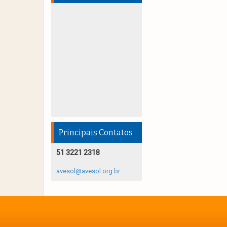
Principais Contatos
51 3221 2318
avesol@avesol.org.br