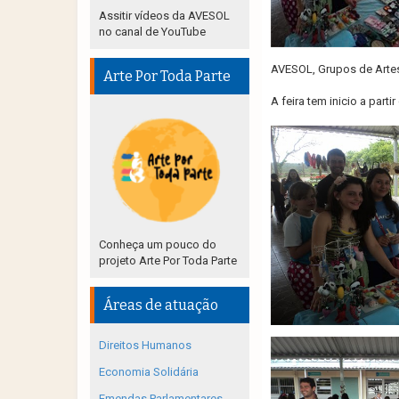
Assitir vídeos da AVESOL
no canal de YouTube
AVESOL, Grupos de Artes
Arte Por Toda Parte
A feira tem inicio a part
Conheça um pouco do
projeto Arte Por Toda Parte
Áreas de atuação
Direitos Humanos
Economia Solidária
Emendas Parlamentares