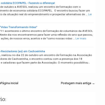
solidária ECOPAPEL - Fazendo a diferença!
 de outubro a AVESOL realizou um encontro de formação com o
mento de economia solidária ECOPAPEL. O encontro buscou fazer um
co da situação real do empreendimento e prospectar alternativas de …
Ler
“Vidas Transformando Vidas”
/11 acontecerá o último encontro de formação de voluntários da AVESOL
Neste dia nos encontraremos para fazer uma reflexão do ano que passou,
 ações, de nossos erros, acertos e de "como nossas vidas …
Ler mais
Recicladores (as) em Cachoeirinha
realizou no dia 22 de outubro um encontro de formação na Associação
adores de Cachoerinha, o encontro contou com a presença dos 18
 e catadoras que fazem parte da Associação. O momento possibilitou…
e
Página inicial
Postagem mais antiga →
io: