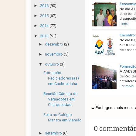
Economia 
►
2016
(90)
No dia 31
empreendi
►
2015
(67)
diagnosti
mais
►
2014
(77)
Encontro 
▼
2013
(51)
No dia 07
►
dezembro
(2)
e PUCRS. 
de nossas
►
novembro
(5)
▼
outubro
(3)
Formação 
A AVESOL 
Formação
de Recicl
Recicladores (as)
catadores
em Cachoeirinha
Ler mais
Reunião Câmara de
Vereadores em
Charqueadas
← Postagem mais recent
Feira no Colégio
Marista em Viamão
0 commentár
►
setembro
(6)