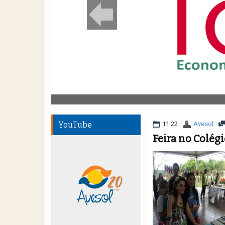
YouTube
11:22
Avesol
Feira no Colég