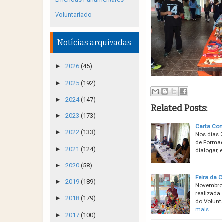
Voluntariado
Notícias arquivadas
►
2026
(45)
►
2025
(192)
►
2024
(147)
Related Posts:
►
2023
(173)
Carta Con
►
2022
(133)
Nos dias 
de Formaç
►
2021
(124)
dialogar,
►
2020
(58)
Feira da 
►
2019
(189)
Novembro 
realizada
►
2018
(179)
do Volunt
mais
►
2017
(100)