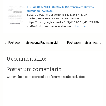
EDITAL 009/2018 - Centro de Referência em Direitos
Humanos - AVESOL
Edital 009/2018 Convênio 861471/2017 - MDH
Confecção de banners Baixe o arquivo em:
https://drive.google.com/file/d/1jQ1RA5Cwjd0cfRZ7Rh
gfVBce5l-vF4LW/view?usp=sharing …
Ler mais
← Postagem mais recente
Página inicial
Postagem mais antiga →
0 commentário:
Postar um comentário
Comentários com expressões ofensivas serão excluídos.