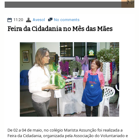
v
i
g
a
11:20
Avesol
No comments
t
Feira da Cidadania no Mês das Mães
i
o
n
De 02 a 04 de maio, no colégio Marista Assunção foi realizada a
Feira da Cidadania, organizada pela Associação do Voluntariado e