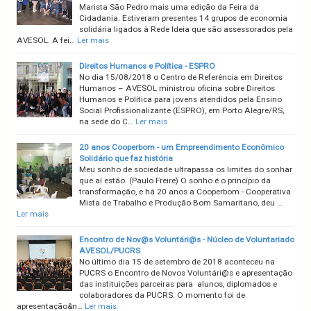
Marista São Pedro mais uma edição da Feira da
Cidadania. Estiveram presentes 14 grupos de economia
solidária ligados à Rede Ideia que são assessorados pela
AVESOL. A fei…
Ler mais
Direitos Humanos e Política - ESPRO
No dia 15/08/2018 o Centro de Referência em Direitos
Humanos – AVESOL ministrou oficina sobre Direitos
Humanos e Política para jovens atendidos pela Ensino
Social Profissionalizante (ESPRO), em Porto Alegre/RS,
na sede do C…
Ler mais
20 anos Cooperbom - um Empreendimento Econômico
Solidário que faz história
Meu sonho de sociedade ultrapassa os limites do sonhar
que aí estão. (Paulo Freire) O sonho é o princípio da
transformação, e há 20 anos a Cooperbom - Cooperativa
Mista de Trabalho e Produção Bom Samaritano, deu …
Ler mais
Encontro de Nov@s Voluntári@s - Núcleo de Voluntariado
AVESOL/PUCRS
No último dia 15 de setembro de 2018 aconteceu na
PUCRS o Encontro de Novos Voluntári@s e apresentação
das instituições parceiras para alunos, diplomados e
colaboradores da PUCRS. O momento foi de
apresentação&n…
Ler mais