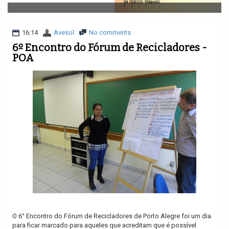
v
i
g
a
16:14
Avesol
No comments
t
6º Encontro do Fórum de Recicladores -
i
POA
o
n
O 6° Encontro do Fórum de Recicladores de Porto Alegre foi um dia
para ficar marcado para aqueles que acreditam que é possível