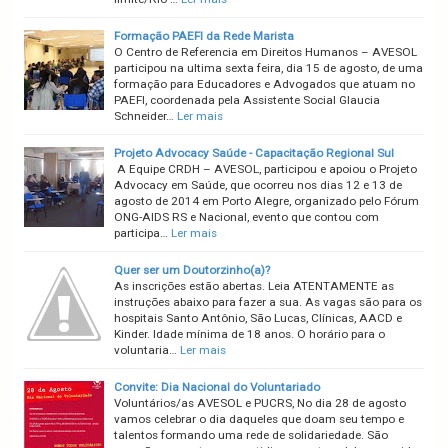
Formação PAEFI da Rede Marista
O Centro de Referencia em Direitos Humanos – AVESOL
participou na ultima sexta feira, dia 15 de agosto, de uma
formação para Educadores e Advogados que atuam no
PAEFI, coordenada pela Assistente Social Glaucia
Schneider…
Ler mais
Projeto Advocacy Saúde - Capacitação Regional Sul
A Equipe CRDH – AVESOL, participou e apoiou o Projeto
Advocacy em Saúde, que ocorreu nos dias 12 e 13 de
agosto de 2014 em Porto Alegre, organizado pelo Fórum
ONG-AIDS RS e Nacional, evento que contou com
participa…
Ler mais
Quer ser um Doutorzinho(a)?
As inscrições estão abertas. Leia ATENTAMENTE as
instruções abaixo para fazer a sua. As vagas são para os
hospitais Santo Antônio, São Lucas, Clínicas, AACD e
Kinder. Idade mínima de 18 anos. O horário para o
voluntaria…
Ler mais
Convite: Dia Nacional do Voluntariado
Voluntários/as AVESOL e PUCRS, No dia 28 de agosto
vamos celebrar o dia daqueles que doam seu tempo e
talentos formando uma rede de solidariedade. São