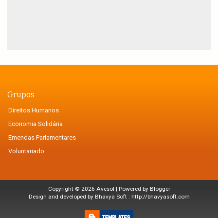
Grupos
Direitos Humanos
Economia Solidária
Emendas Parlamentares
Voluntariado
Copyright ©
2026
Avesol
| Powered by
Blogger
Design and developed by Bhavya Soft :
http://bhavyasoft.com