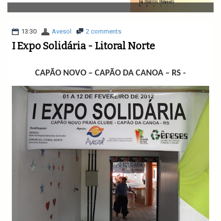
v
i
g
a
13:30
Avesol
2 comments
t
I Expo Solidária - Litoral Norte
i
o
n
CAPÃO NOVO – CAPÃO DA CANOA – RS -