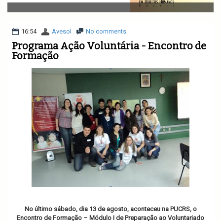
v
i
g
a
16:54
Avesol
No comments
t
Programa Ação Voluntária - Encontro de
i
Formação
o
n
No último sábado, dia 13 de agosto, aconteceu na PUCRS, o
Encontro de Formação – Módulo I de Preparação ao Voluntariado