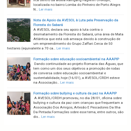
fica dentro da aldeia Kaingang FagNhin OreKupri,
localizada no bairro Lomba do Pinheiro de Porto Alegre.
N…
Ler mais
Nota de Apoio da AVESOL à Luta pela Preservação da
Floresta do Sabará
A AVESOL declara seu apoio à luta contra o
desmatamento da Floresta do Sabará, uma área de Mata
Atlântica que está sob ameaça devido à construção de
um empreendimento do Grupo Zaffari.Cerca de 50
hectares (equivalente a 70 ca…
Ler mais
Formação sobre educação socioambiental na AAAPIP
Dando continuidade ao projeto Romaria das Águas, que
tem como um dos seus objetivos a promoção de rodas
de conversa sobre educação socioambiental e
sustentabilidade, hoje (16/01), a AVESOL/CRDH esteve
na Associação…
Ler mais
Formação sobre bullying e cultura da paz na AAAPIP
A AVESOL/CRDH promoveu, no dia 28/01, oficina sobre
bullying e cultura da paz com crianças que frequentam a
Associação Dos Amigos, Artesão E Pescadores Da Ilha
Da Pintada.Formações sobre esse tema, entre outros, são
dis…
Ler mais