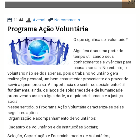
v
i
g
a
11:44
Avesol
No comments
t
Programa Ação Voluntária
i
o
O que significa ser voluntário?
n
Significa doar uma parte do
tempo utilizando seus
conhecimentos e vivências para
causas sociais. No entanto, o
voluntário não se doa apenas, pois o trabalho voluntário gera
realização pessoal, um bem estar interior proveniente do prazer de
servir a quem precisa. A importância de sentir-se socialmente útil
fundamenta, ainda, os laços de solidariedade e de humanidade
promovendo assim a igualdade, a dignidade humana e a justiça
social.
Nesse sentido, o Programa Ação Voluntária caracteriza-se pelas
seguintes ações:
Organização e acompanhamento de voluntários;
Cadastro de Voluntários e de Instituições Sociais;
Seleção, Capacitação e Encaminhamento de Voluntários;