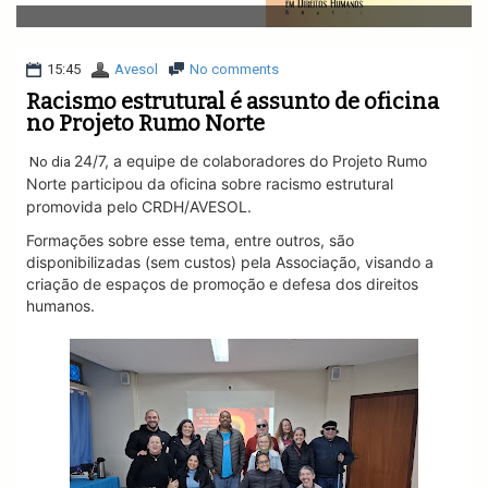
v
i
g
a
15:45
Avesol
No comments
t
Racismo estrutural é assunto de oficina
i
no Projeto Rumo Norte
o
n
24/7, a equipe de colaboradores do Projeto Rumo
No dia
Norte
participou da oficina sobre racismo estrutural
promovida pelo CRDH/AVESOL.
Formações sobre esse tema, entre outros, são
disponibilizadas (sem custos) pela Associação, visando a
criação de espaços de promoção e defesa dos direitos
humanos.