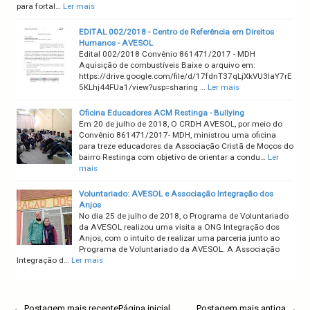
para fortal…
Ler mais
EDITAL 002/2018 - Centro de Referência em Direitos
Humanos - AVESOL
Edital 002/2018 Convênio 861471/2017 - MDH
Aquisição de combustíveis Baixe o arquivo em:
https://drive.google.com/file/d/17fdnT37qLjXkVU3laY7rE
5KLhj44FUa1/view?usp=sharing …
Ler mais
Oficina Educadores ACM Restinga - Bullying
Em 20 de julho de 2018, O CRDH AVESOL, por meio do
Convênio 861471/2017- MDH, ministrou uma oficina
para treze educadores da Associação Cristã de Moços do
bairro Restinga com objetivo de orientar a condu…
Ler
mais
Voluntariado: AVESOL e Associação Integração dos
Anjos
No dia 25 de julho de 2018, o Programa de Voluntariado
da AVESOL realizou uma visita a ONG Integração dos
Anjos, com o intuito de realizar uma parceria junto ao
Programa de Voluntariado da AVESOL. A Associação
Integração d…
Ler mais
← Postagem mais recente
Página inicial
Postagem mais antiga →