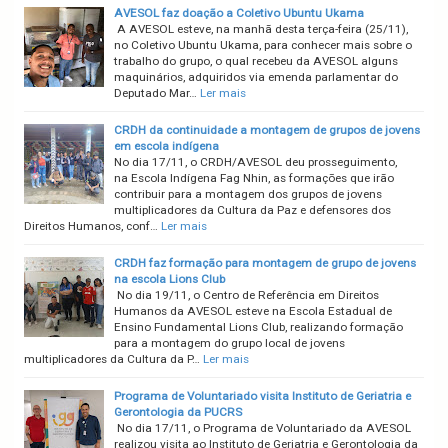
AVESOL faz doação a Coletivo Ubuntu Ukama
A AVESOL esteve, na manhã desta terça-feira (25/11),
no Coletivo Ubuntu Ukama, para conhecer mais sobre o
trabalho do grupo, o qual recebeu da AVESOL alguns
maquinários, adquiridos via emenda parlamentar do
Deputado Mar…
Ler mais
CRDH da continuidade a montagem de grupos de jovens
em escola indígena
No dia 17/11, o CRDH/AVESOL deu prosseguimento,
na Escola Indígena Fag Nhin, as formações que irão
contribuir para a montagem dos grupos de jovens
multiplicadores da Cultura da Paz e defensores dos
Direitos Humanos, conf…
Ler mais
CRDH faz formação para montagem de grupo de jovens
na escola Lions Club
No dia 19/11, o Centro de Referência em Direitos
Humanos da AVESOL esteve na Escola Estadual de
Ensino Fundamental Lions Club, realizando formação
para a montagem do grupo local de jovens
multiplicadores da Cultura da P…
Ler mais
Programa de Voluntariado visita Instituto de Geriatria e
Gerontologia da PUCRS
No dia 17/11, o Programa de Voluntariado da AVESOL
realizou visita ao Instituto de Geriatria e Gerontologia da