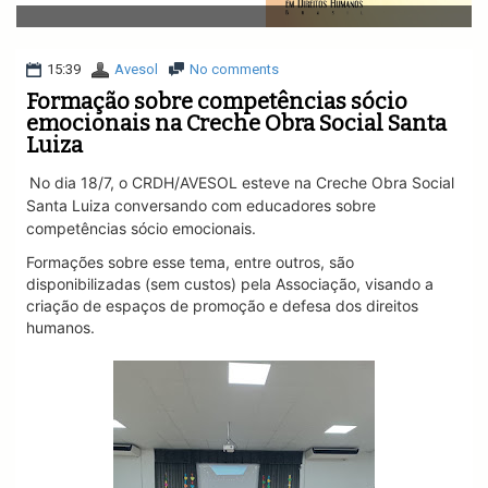
v
i
g
a
15:39
Avesol
No comments
t
Formação sobre competências sócio
i
emocionais na Creche Obra Social Santa
o
Luiza
n
No dia 18/7, o CRDH/AVESOL esteve na Creche Obra Social
Santa Luiza conversando com educadores sobre
competências sócio emocionais.
Formações sobre esse tema, entre outros, são
disponibilizadas (sem custos) pela Associação, visando a
criação de espaços de promoção e defesa dos direitos
humanos.