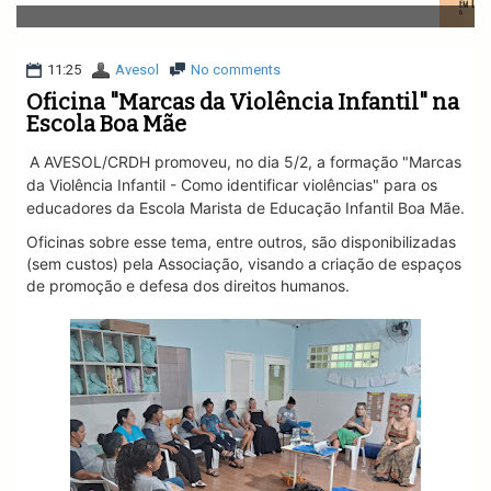
v
i
g
a
11:25
Avesol
No comments
t
Oficina "Marcas da Violência Infantil" na
i
Escola Boa Mãe
o
n
A AVESOL/CRDH promoveu, no dia 5/2, a formação "Marcas
da Violência Infantil - Como identificar violências" para os
educadores da Escola Marista de Educação Infantil Boa Mãe.
Oficinas sobre esse tema, entre outros, são disponibilizadas
(sem custos) pela Associação, visando a criação de espaços
de promoção e defesa dos direitos humanos.