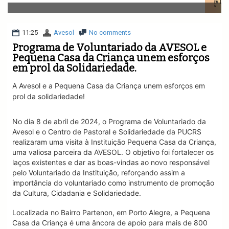
v
i
g
a
11:25
Avesol
No comments
t
Programa de Voluntariado da AVESOL e
i
Pequena Casa da Criança unem esforços
o
em prol da Solidariedade.
n
A Avesol e a Pequena Casa da Criança unem esforços em
prol da solidariedade!
No dia 8 de abril de 2024, o Programa de Voluntariado da
Avesol e o Centro de Pastoral e Solidariedade da PUCRS
realizaram uma visita à Instituição Pequena Casa da Criança,
uma valiosa parceira da AVESOL. O objetivo foi fortalecer os
laços existentes e dar as boas-vindas ao novo responsável
pelo Voluntariado da Instituição, reforçando assim a
importância do voluntariado como instrumento de promoção
da Cultura, Cidadania e Solidariedade.
Localizada no Bairro Partenon, em Porto Alegre, a Pequena
Casa da Criança é uma âncora de apoio para mais de 800