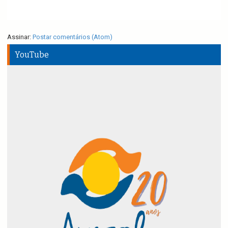
Assinar:
Postar comentários (Atom)
YouTube