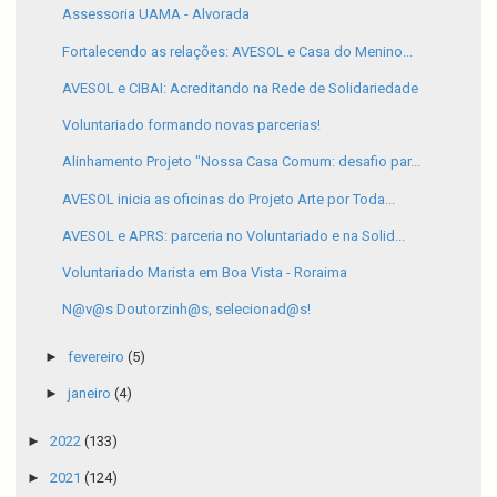
Assessoria UAMA - Alvorada
Fortalecendo as relações: AVESOL e Casa do Menino...
AVESOL e CIBAI: Acreditando na Rede de Solidariedade
Voluntariado formando novas parcerias!
Alinhamento Projeto "Nossa Casa Comum: desafio par...
AVESOL inicia as oficinas do Projeto Arte por Toda...
AVESOL e APRS: parceria no Voluntariado e na Solid...
Voluntariado Marista em Boa Vista - Roraima
N@v@s Doutorzinh@s, selecionad@s!
►
fevereiro
(5)
►
janeiro
(4)
►
2022
(133)
►
2021
(124)