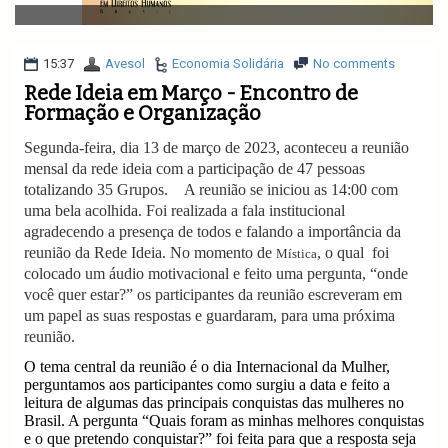
v
i
g
a
15:37
Avesol
Economia Solidária
No comments
t
Rede Ideia em Março - Encontro de
i
Formação e Organização
o
n
Segunda-feira, dia 13 de março de 2023, aconteceu a reunião
mensal da rede ideia com a participação de 47 pessoas
totalizando 35 Grupos.
A reunião se iniciou as 14:00 com
uma bela acolhida.
Foi realizada a fala institucional
agradecendo a presença de todos e falando a importância da
reunião da Rede Ideia. No momento de
, o qual
foi
Mística
colocado um áudio motivacional e feito uma pergunta, “onde
você quer estar?” os participantes da reunião escreveram em
um papel as suas respostas e guardaram, para uma próxima
reunião.
O tema central da reunião é o dia Internacional da Mulher,
perguntamos aos participantes como surgiu a data e feito a
leitura de algumas das principais conquistas das mulheres no
Brasil.
A pergunta “Quais foram as minhas melhores conquistas
e o que pretendo conquistar?” foi feita para que a resposta seja