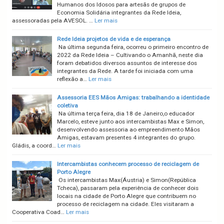
Humanos dos Idosos para artesãs de grupos de
Economia Solidária integrantes da Rede Ideia,
assessoradas pela AVESOL. …
Ler mais
Rede Ideia projetos de vida e de esperança
Na última segunda feira, ocorreu o primeiro encontro de
2022 da Rede Ideia – Cultivando o Amanhã, neste dia
foram debatidos diversos assuntos de interesse dos
integrantes da Rede. A tarde foi iniciada com uma
reflexão a…
Ler mais
Assessoria EES Mãos Amigas: trabalhando a identidade
coletiva
Na última terça feira, dia 18 de Janeiro,o educador
Marcelo, esteve junto aos intercambistas Max e Simon,
desenvolvendo assessoria ao empreendimento Mãos
Amigas, estavam presentes 4 integrantes do grupo.
Gládis, a coord…
Ler mais
Intercambistas conhecem processo de reciclagem de
Porto Alegre
Os intercambistas Max(Áustria) e Simon(República
Tcheca), passaram pela experiência de conhecer dois
locais na cidade de Porto Alegre que contribuem no
processo de reciclagem na cidade. Eles visitaram a
Cooperativa Coad…
Ler mais