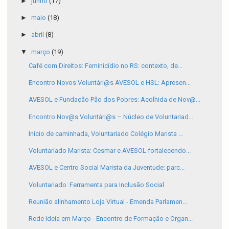
►
junho
(17)
►
maio
(18)
►
abril
(8)
▼
março
(19)
Café com Direitos: Feminicídio no RS: contexto, de...
Encontro Novos Voluntári@s AVESOL e HSL: Apresen...
AVESOL e Fundação Pão dos Pobres: Acolhida de Nov@...
Encontro Nov@s Voluntári@s – Núcleo de Voluntariad...
Inicio de caminhada, Voluntariado Colégio Marista ...
Voluntariado Marista: Cesmar e AVESOL fortalecendo...
AVESOL e Centro Social Marista da Juventude: parc...
Voluntariado: Ferramenta para Inclusão Social
Reunião alinhamento Loja Virtual - Emenda Parlamen...
Rede Ideia em Março - Encontro de Formação e Organ...