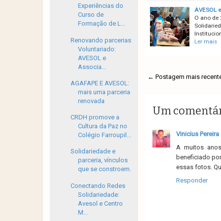
Experiências do
AVESOL e 
Curso de
O ano de
Formação de L...
Solidarie
Instituci
Renovando parcerias
Ler mais
Voluntariado:
AVESOL e
Associa...
← Postagem mais recent
AGAFAPE E AVESOL:
mais uma parceria
renovada
Um comentár
CRDH promove a
Cultura da Paz no
Vinicius Pereira
Colégio Farroupil...
A muitos anos 
Solidariedade e
beneficiado por
parceria, vínculos
essas fotos. Q
que se constroem.
Responder
Conectando Redes
Solidariedade:
Avesol e Centro
M...