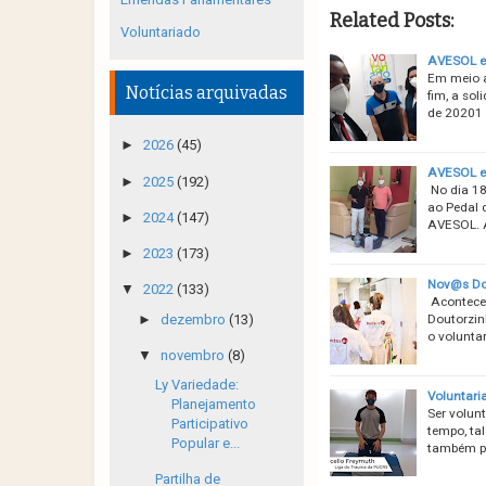
Related Posts:
Voluntariado
AVESOL e 
Em meio a
Notícias arquivadas
fim, a sol
de 20201 
►
2026
(45)
AVESOL e 
►
2025
(192)
No dia 18
ao Pedal 
►
2024
(147)
AVESOL. A
►
2023
(173)
Nov@s Do
▼
2022
(133)
Aconteceu
►
dezembro
(13)
Doutorzin
o volunta
▼
novembro
(8)
Ly Variedade:
Voluntari
Planejamento
Ser volun
Participativo
tempo, ta
Popular e...
também pre
Partilha de