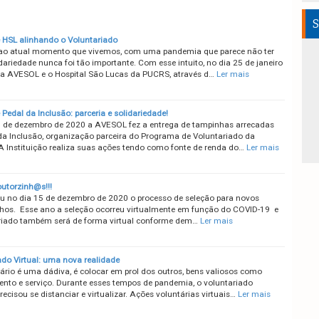
S
HSL alinhando o Voluntariado
o atual momento que vivemos, com uma pandemia que parece não ter
idariedade nunca foi tão importante. Com esse intuito, no dia 25 de janeiro
a AVESOL e o Hospital São Lucas da PUCRS, através d…
Ler mais
Pedal da Inclusão: parceria e solidariedade!
 de dezembro de 2020 a AVESOL fez a entrega de tampinhas arrecadas
da Inclusão, organização parceira do Programa de Voluntariado da
 Instituição realiza suas ações tendo como fonte de renda do…
Ler mais
utorzinh@s!!!
 no dia 15 de dezembro de 2020 o processo de seleção para novos
hos. Esse ano a seleção ocorreu virtualmente em função do COVID-19 e
riado também será de forma virtual conforme dem…
Ler mais
ado Virtual: uma nova realidade
tário é uma dádiva, é colocar em prol dos outros, bens valiosos como
lento e serviço. Durante esses tempos de pandemia, o voluntariado
cisou se distanciar e virtualizar. Ações voluntárias virtuais…
Ler mais