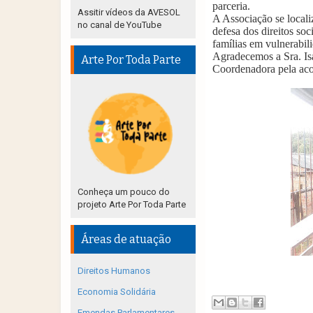
parceria.
Assitir vídeos da AVESOL
A Associação se locali
no canal de YouTube
defesa dos direitos so
famílias em vulnerabili
Agradecemos a Sra. Isa
Arte Por Toda Parte
Coordenadora pela acol
Conheça um pouco do
projeto Arte Por Toda Parte
Áreas de atuação
Direitos Humanos
Economia Solidária
Emendas Parlamentares