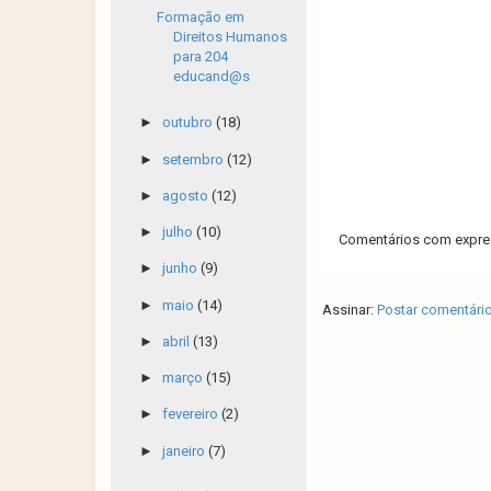
Formação em
Direitos Humanos
para 204
educand@s
►
outubro
(18)
►
setembro
(12)
►
agosto
(12)
►
julho
(10)
Comentários com expres
►
junho
(9)
►
maio
(14)
Assinar:
Postar comentári
►
abril
(13)
►
março
(15)
►
fevereiro
(2)
►
janeiro
(7)